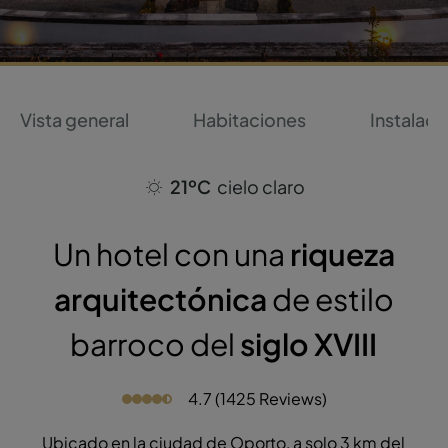
Vista general
Habitaciones
Instalaci
21ºC
cielo claro
Un hotel con una
riqueza
arquitectónica
de estilo
barroco del
siglo XVIII
4.7 (1425 Reviews)
Ubicado en la ciudad de Oporto, a solo 3 km del