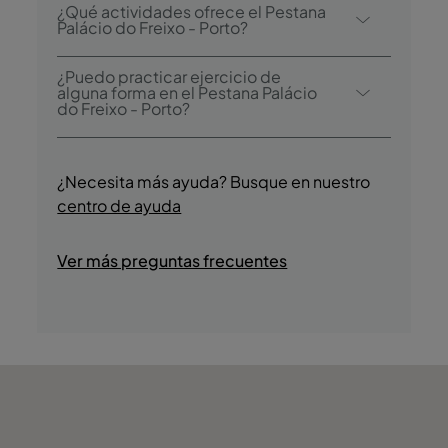
Sí, este hotel tiene una piscina exterior y una
Promenade Pool & Dining Lounge.
¿Qué actividades ofrece el Pestana
piscina interior.
Palácio do Freixo - Porto?
El Pestana Palácio do Freixo - Porto ofrece
¿Puedo practicar ejercicio de
las siguientes actividades/servicios
alguna forma en el Pestana Palácio
do Freixo - Porto?
(algunos tienen un coste adicional):
- Piscina exterior
Sí, los huéspedes tienen acceso al gimnasio
- Piscina interior climatizada
durante su estancia.
¿Necesita más ayuda? Busque en nuestro
- Spa
centro de ayuda
- Sauna
- Baño Turco
- Gimnasio
Ver más preguntas frecuentes
- Tours culturales guiados
- Degustación de productos regionales
- Visitas a bodegas de vino
- Cruceros por el río
- Tiendas
- Discoteca/DJ