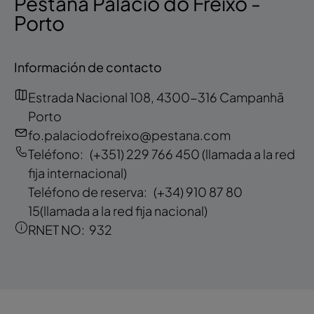
Pestana Palácio do Freixo -
Porto
Información de contacto
Estrada Nacional 108, 4300-316 Campanhã
Porto
fo.palaciodofreixo@pestana.com
Teléfono:
(+351) 229 766 450
(llamada a la red
fija internacional)
Teléfono de reserva:
(+34) 910 87 80
15
(llamada a la red fija nacional)
RNET NO:
932