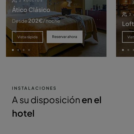
2 ADULTOS
Ático Clásico
2
202
€
Desde
/ noche
Loft
Reservar ahora
Vista rápida
Vis
INSTALACIONES
A su disposición
en el
hotel