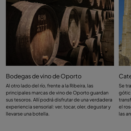
Bodegas de vino de Oporto
Cate
Al otro lado del río, frente a la Ribeira, las
Se tr
principales marcas de vino de Oporto guardan
gótica
sus tesoros. Allí podrá disfrutar de una verdadera
trans
experiencia sensorial: ver, tocar, oler, degustar y
el ro
llevarse una botella.
las a