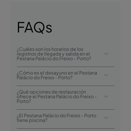
FAQs
¿Cuáles son los horarios de los
registros de llegada y salida en el
Pestana Palácio do Freixo - Porto?
El registro de llegada en el Pestana Palácio
¿Cómo es el desayuno en el Pestana
do Freixo - Porto comienza a las 15:00, y el
Palácio do Freixo - Porto?
registro de salida es hasta las 12:00.
Entre las opciones de desayuno se
¿Qué opciones de restauración
encuentra el bufé.
ofrece el Pestana Palácio do Freixo -
Porto?
El Pestana Palácio do Freixo - Porto dispone
¿El Pestana Palácio do Freixo - Porto
de dos restaurantes: Palatium y Nasoni Bar.
tiene piscina?
El hotel también cuenta con un bar: