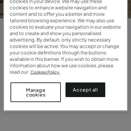
cookies in your device. We may use these
cookies to enhance website navigation and
content and to offer you a better and more
tailored browsing experience. We may also use
Login
|
Registrarse
cookies to evaluate your navigation in our website
and to create and show you personalised
advertising. By default, only strictly necessary
cookies will be active. You may accept or change
Descubra Pestana
your cookie definitions through the buttons
available in this banner. If you wish to obtain more
Pro
information about how we use cookies, please
read our
Cookies Policy.
Plataforma exclusiva para
Accept all
Manage
cookies
profesionales