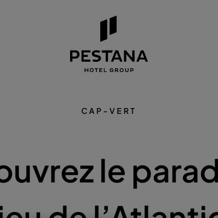
CAP-VERT
uvrez le parad
ieu de l’Atlant