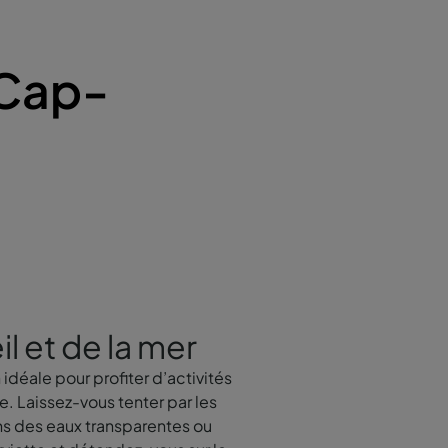
 Cap-
il et de la mer
 idéale pour profiter d’activités
e. Laissez-vous tenter par les
ns des eaux transparentes ou