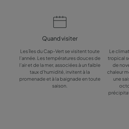
Quand visiter
Les îles du Cap-Vert se visitent toute
Le clima
l’année. Les températures douces de
tropical s
l’air et de la mer, associées à un faible
de nove
taux d’humidité, invitent à la
chaleur m
promenade et à la baignade en toute
une sai
saison.
octo
précipita