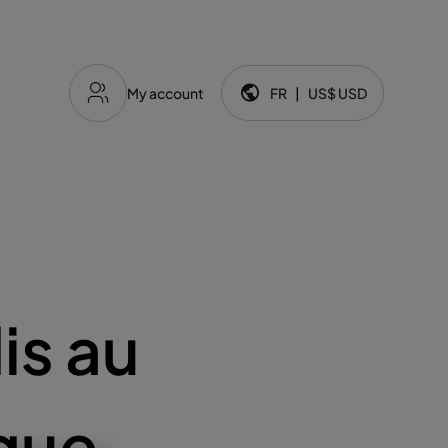
My account
FR
|
US$
USD
Langue et devise:
is au
ique