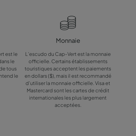
Monnaie
t est le
L’escudo du Cap-Vert est la monnaie
dans le
officielle. Certains établissements
 de tous
touristiques acceptent les paiements
entend le
en dollars ($), mais il est recommandé
d’utiliser la monnaie officielle. Visa et
Mastercard sont les cartes de crédit
internationales les plus largement
acceptées.