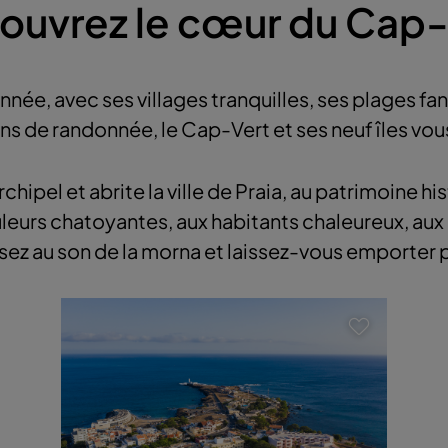
ouvrez le cœur du Cap-
année, avec ses villages tranquilles, ses plages f
s de randonnée, le Cap-Vert et ses neuf îles vous
chipel et abrite la ville de Praia, au patrimoine hi
uleurs chatoyantes, aux habitants chaleureux, au
ansez au son de la morna et laissez-vous emporter 