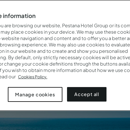
 information
 paix au cœur de l’océan Atlantique, où les paysages volcan
 are browsing our website, Pestana Hotel Group or its co
lines. L’association d’une culture captivante, de gens adorable
 may place cookies in your device. We may use these cooki
ouper le souffle, la musique et la gastronomie qui font de 
website navigation and content and to offer you a better 
tropical.
 browsing experience. We may also use cookies to evaluate
on in our website and to create and show you personalised
ing. By default, only strictly necessary cookies will be activ
r change your cookie definitions through the buttons availab
Voir tous les hôtels au Cap-Vert
If you wish to obtain more information about how we use co
read our
Cookies Policy.
Accept all
Manage cookies