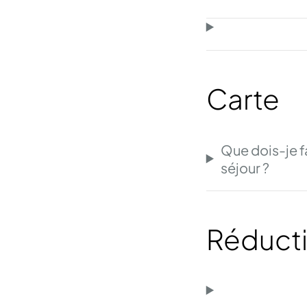
Carte
Que dois-je f
séjour ?
Réduct