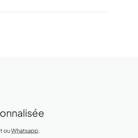
sonnalisée
ot ou
Whatsapp
.