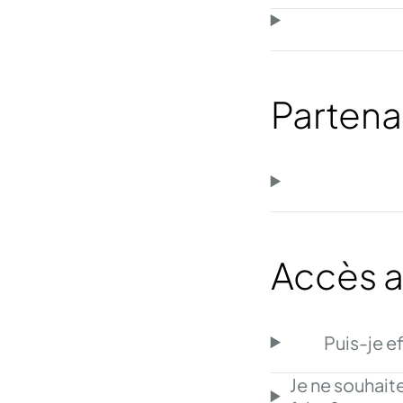
Partena
Accès 
Puis-je e
Je ne souhai