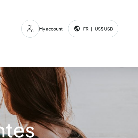
My account
FR
|
US$
USD
Langue et devise:
ntes