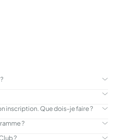
 ?
n inscription. Que dois-je faire ?
ogramme ?
Club ?