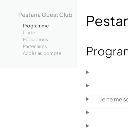
Pestana Guest Club
Pesta
Programme
Carte
Réductions
Partenaires
Progr
Accès au compte
Je ne me so