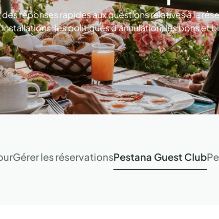
 des réponses rapides aux questions relatives à la rése
s installations, les politiques d'annulation, les bons et 
our
Gérer les réservations
Pestana Guest Club
Pe