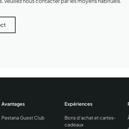
, veuillez nous contacter par les moyens habituels.
ct
Avantages
Expériences
Pestana Guest Club
Bons d'achat et cartes-
cadeaux