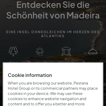
Entdecken Sie die
Schönheit von Madeira
EINE INSEL OHNEGLEICHEN IM HERZEN DES
ATLANTIKS
Natur
Direkt am Meer
Historisch
Gastronomie
Cookie information
When you are browsing our website, Pestana
Hotel Group or its commercial partners may place
cookies in your device. We may use these
cookies to enhance website navigation and
content and to offer you a better and more