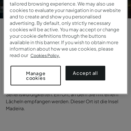
tailored browsing experience. We may also use
cookies to evaluate your navigation in our website
and to create and show you personalised
advertising. By default, only strictly necessary
cookies will be active. You may accept or change
your cookie definitions through the buttons
1
/
5
available in this banner. If you wish to obtain more
information about how we use cookies, please
ÜBERBLICK
read our
Cookies Policy.
Die Insel Madeira
Accept all
Stellen Sie sich einen Ort vor, mit herrlicher Natur,
Manage
cookies
umgeben von ruhigem, warmem Meerwasser, mit
außergewöhnlich gutem Essen und beeindruckenden
Sehenswürdigkeiten. Ein Ort, an dem Sie mit einem
Lächeln empfangen werden. Dieser Ort ist die Insel
Madeira.