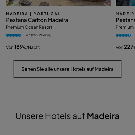
MADEIRA
| PORTUGAL
MADEIR
Pestana Carlton Madeira
Pestana
Premium Ocean Resort
Premium 
4.6 (1972 Reviews)
189
227
Von
€
/nacht
Von
Sehen Sie alle unsere Hotels auf Madeira
Unsere Hotels auf
Madeira