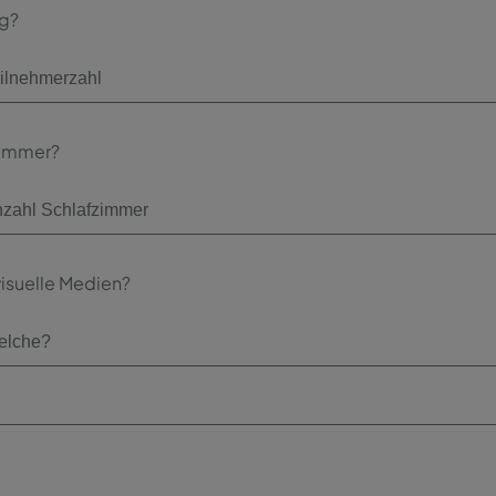
ng?
zimmer?
isuelle Medien?