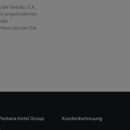
s de Gestão, S.A.
t angeforderten
 der
ten, klicken Sie
Pestana Hotel Group
Kundenbetreuung