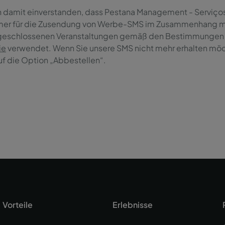
in damit einverstanden, dass Pestana Management - Serviço
er für die Zusendung von Werbe-SMS im Zusammenhang mi
eschlossenen Veranstaltungen gemäß den Bestimmungen
ie
verwendet. Wenn Sie unsere SMS nicht mehr erhalten möch
auf die Option „Abbestellen“.
Vorteile
Erlebnisse