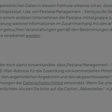
persönlichen Daten in diesem Formular erkenne ich an, dass 
 Unipessoal, Lda, von Pestana Management - Serviços de Ges
, von einem anderen Unternehmen der Pestana-Hotelgruppe 
derung weiterer Informationen im Zusammenhang mit den a
n gebuchten Veranstaltungen gemäß den Bestimmungen der
ie verarbeitet
werden
.
kläre mich damit einverstanden, dass Pestana Management -
 E-Mail-Adresse für die Zusendung von kommerziellen Mitte
den angeforderten Angeboten und den abgeschlossenen 
mungen der
Datenschutzrichtlinie
verwendet. Wenn Sie unse
 möchten, klicken Sie bitte auf die Option „Abbestellen“ in j