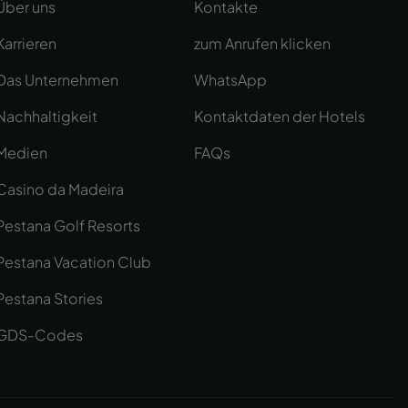
Über uns
Kontakte
Karrieren
zum Anrufen klicken
Das Unternehmen
WhatsApp
Nachhaltigkeit
Kontaktdaten der Hotels
Medien
FAQs
Casino da Madeira
Pestana Golf Resorts
Pestana Vacation Club
Pestana Stories
GDS-Codes