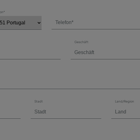
fon*
Geschäft
Stadt
Land/Region