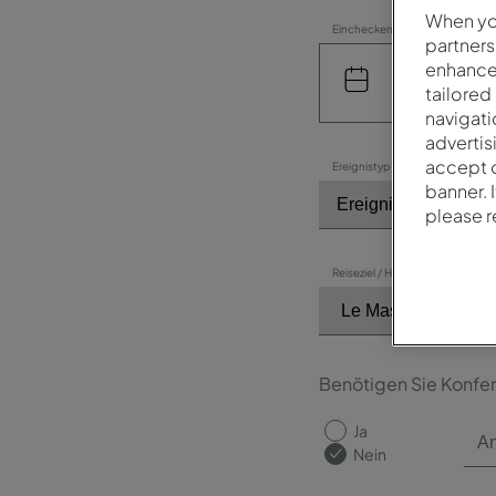
When you
Einchecken*
partners
enhance 
tailored
navigati
advertis
accept o
Ereignistyp*
banner. 
please 
Reiseziel / Hotel*
Benötigen Sie Konfe
Ja
Nein