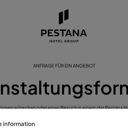
ANFRAGE FÜR EIN ANGEBOT
nstaltungsfor
tionen wünschen oder einen Besuch in einem der Pestana H
l anfragen möchten, füllen Sie bitte das nachstehende Formu
 information