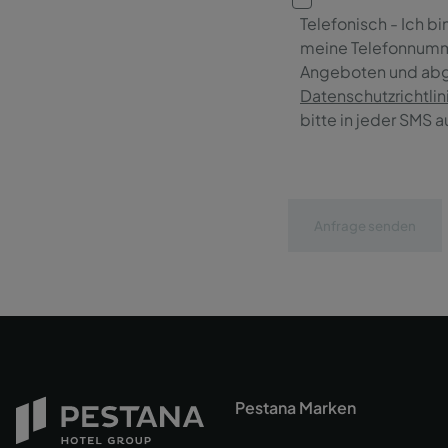
Telefonisch - Ich b
meine Telefonnumm
Angeboten und abg
Datenschutzrichtlin
bitte in jeder SMS 
Anfrage senden
Pestana Marken