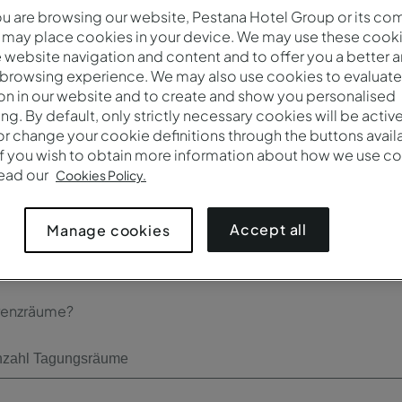
 are browsing our website, Pestana Hotel Group or its co
Kasse*
 may place cookies in your device. We may use these cooki
website navigation and content and to offer you a better 
 browsing experience. We may also use cookies to evaluate
on in our website and to create and show you personalised
ing. By default, only strictly necessary cookies will be activ
r change your cookie definitions through the buttons availab
Teilnehmerzahl*
If you wish to obtain more information about how we use co
read our
Cookies Policy.
Accept all
Manage cookies
renzräume?