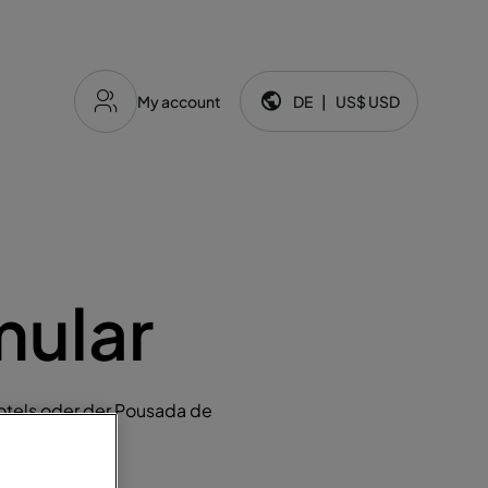
My account
DE
|
US$
USD
Sprache und Währung:
mular
otels oder der Pousada de
lar aus.