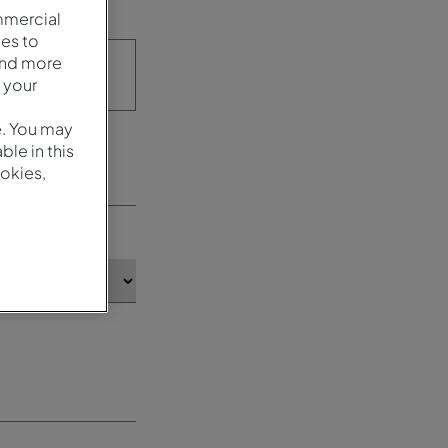
mmercial
es to
and more
 your
e. You may
le in this
okies,