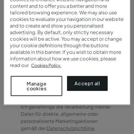
content and to offer you a better and more
tailored browsing experience. We may also use
cookies to evaluate your navigation in our website
and to create and show you personalised
advertising. By default, only strictly necessary
cookies will be active. You may accept or change
your cookie definitions through the buttons
available in this banner. If you wish to obtain more
information about how we use cookies, please
Bevorzugte Sprache
read our
Cookies Policy.
Accept all
Manage
cookies
Ich genehmige die Verarbeitung meiner
Daten für direkte, allgemeine oder
personalisierte Marketingaktionen
gemäß der
Datenschutzrichtlinie
.