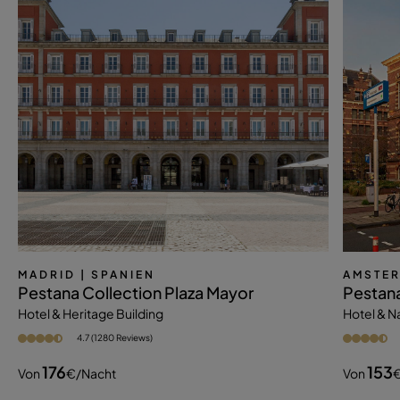
MADRID
| SPANIEN
AMSTE
Pestana Collection Plaza Mayor
Pestan
Hotel & Heritage Building
Hotel & 
4.7 (1280 Reviews)
176
153
Von
€
/nacht
Von