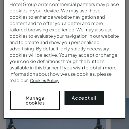
Hotel Group or its commercial partners may place
cookies in your device. We may use these
Übermitteln
cookies to enhance website navigation and
content and to offer you a better and more
1
tailored browsing experience. We may also use
cookies to evaluate your navigation in our website
and to create and show you personalised
Suchen Sie nach einem
Pestana
advertising. By default, only strictly necessary
cookies will be active. You may accept or change
Collection hotel
?
your cookie definitions through the buttons
available in this banner. If you wish to obtain more
Werfen Sie einen Blick auf diese
information about how we use cookies, please
read our
Vorschläge.
Cookies Policy.
Accept all
Manage
cookies