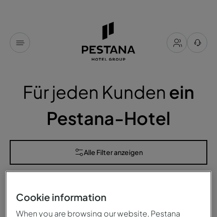
Für jeden Kunden
ein
Pestana-Hotel
Alle Filter anzeigen
hotels
für sie verfügbar
Cookie information
Sortieren nach
When you are browsing our website, Pestana