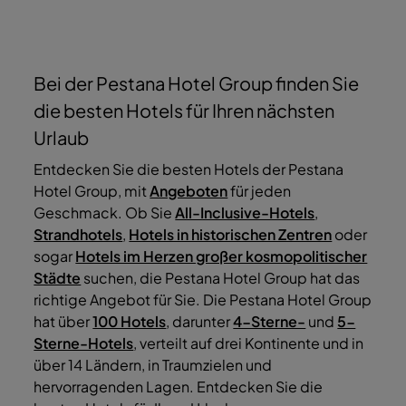
Bei der Pestana Hotel Group finden Sie
die besten Hotels für Ihren nächsten
Urlaub
Entdecken Sie die besten Hotels der Pestana
Hotel Group, mit
Angeboten
für jeden
Geschmack. Ob Sie
All-Inclusive-Hotels
,
Strandhotels
,
Hotels in historischen Zentren
oder
sogar
Hotels im Herzen großer kosmopolitischer
Städte
suchen, die Pestana Hotel Group hat das
richtige Angebot für Sie. Die Pestana Hotel Group
hat über
100 Hotels
, darunter
4-Sterne-
und
5-
Sterne-Hotels
, verteilt auf drei Kontinente und in
über 14 Ländern, in Traumzielen und
hervorragenden Lagen. Entdecken Sie die