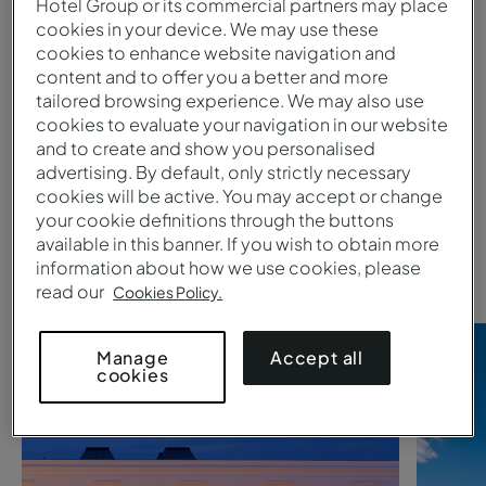
Hotel Group or its commercial partners may place
cookies in your device. We may use these
cookies to enhance website navigation and
Enviar
content and to offer you a better and more
1
tailored browsing experience. We may also use
cookies to evaluate your navigation in our website
and to create and show you personalised
Está à procura de um hotel
advertising. By default, only strictly necessary
cookies will be active. You may accept or change
Pestana Collection
?
your cookie definitions through the buttons
available in this banner. If you wish to obtain more
Veja aqui as nossas sugestões.
information about how we use cookies, please
read our
Cookies Policy.
Accept all
Manage
cookies