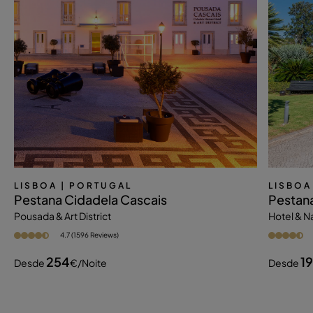
LISBOA
| PORTUGAL
LISBOA
Pestana Cidadela Cascais
Pestana
Pousada & Art District
Hotel & 
4.7 (1596 Reviews)
254
1
Desde
€
/noite
Desde