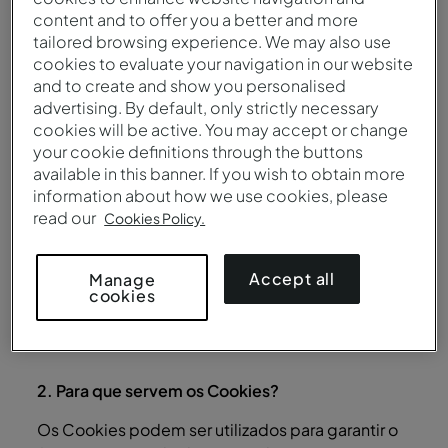
reconhecimento e memorização do identificador
content and to offer you a better and more
associado a si (quando aplicável), bem como a
tailored browsing experience. We may also use
ativação imediata das suas preferências de
cookies to evaluate your navigation in our website
utilização. Os Canais Digitais apenas instalarão
and to create and show you personalised
Cookies no seu dispositivo mediante o seu
advertising. By default, only strictly necessary
consentimento expresso, exceto nos casos em
cookies will be active. You may accept or change
your cookie definitions through the buttons
que se tratem de Cookies estritamente
available in this banner. If you wish to obtain more
necessários ao funcionamento do website.
information about how we use cookies, please
Quanto aos Cookies estritamente necessários,
read our
Cookies Policy.
se deseja apagá-los ou definir automaticamente
o seu bloqueio, poderá fazê-lo nos termos
Accept all
Manage
explicados nas instruções constantes do Ponto 6
cookies
(Segurança, controlo e bloqueio de cookies).
2. Para que servem os Cookies?
Os Cookies podem ser utilizados para garantir o