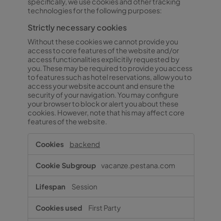
specifically, we use cookies and other tracking
technologies for the following purposes:
Strictly necessary cookies
Without these cookies we cannot provide you
access to core features of the website and/or
access functionalities explicitily requested by
you. These may be required to provide you access
to features such as hotel reservations, allow you to
access your website account and ensure the
security of your navigation. You may configure
your browser to block or alert you about these
cookies. However, note that his may affect core
features of the website.
Strictly
backend
necessary
cookies
vacanze.pestana.com
Session
First Party