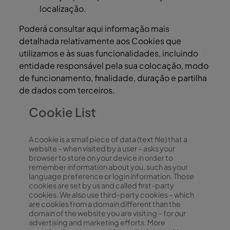
localização.
Poderá consultar aqui informação mais
detalhada relativamente aos Cookies que
utilizamos e às suas funcionalidades, incluindo
entidade responsável pela sua colocação, modo
de funcionamento, finalidade, duração e partilha
de dados com terceiros.
Cookie List
A cookie is a small piece of data (text file) that a
website – when visited by a user – asks your
browser to store on your device in order to
remember information about you, such as your
language preference or login information. Those
cookies are set by us and called first-party
cookies. We also use third-party cookies – which
are cookies from a domain different than the
domain of the website you are visiting – for our
advertising and marketing efforts. More