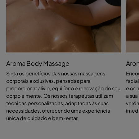
Aroma Body Massage
Arom
Sinta os benefícios das nossas massagens
Encon
corporais exclusivas, pensadas para
facia
proporcionar alívio, equilíbrio e renovação do seu
e os 
corpo e mente. Os nossos terapeutas utilizam
a sua
técnicas personalizadas, adaptadas às suas
verda
necessidades, oferecendo uma experiência
imedi
única de cuidado e bem-estar.