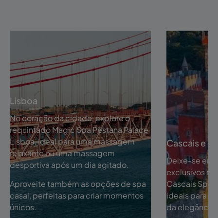
Lisboa
No coração da cidade, explore o
requintado Magic Spa Pestana Palace
Lisboa, ideal para uma massagem
Cascais e Si
relaxante ou uma massagem
Deixe-se enca
desportiva após um dia agitado.
exclusivos no
Aproveite também as opções de spa
Cascais Spa o
casal, perfeitas para criar momentos
ideais para re
únicos.
da elegância 