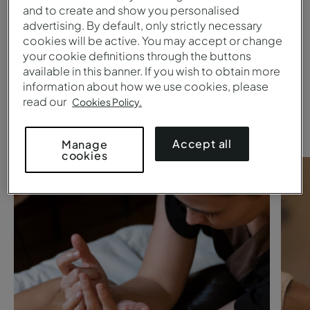
Os nossos rituais de
and to create and show you personalised
advertising. By default, only strictly necessary
assinatura
cookies will be active. You may accept or change
your cookie definitions through the buttons
Permita-se desacelerar, entregando-se ao
available in this banner. If you wish to obtain more
cuidado dos nossos terapeutas. Respire fundo e
information about how we use cookies, please
recupere a harmonia entre corpo e mente.
read our
Cookies Policy.
Accept all
Manage
cookies