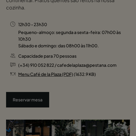
continental. Pratos quentes são feitos na nossa
cozinha.
12h30 - 23h30
Pequeno-almoço: segunda a sexta-feira: 07h00 às
10h30
Sábado e domingo: das 08h00 às 11h00.
Capacidade para 70 pessoas
(+34) 910 052 822 / cafedelaplaza@pestana.com
Menu Café de la Plaza (PDF)
(1632.9 KB)
Reservar mesa