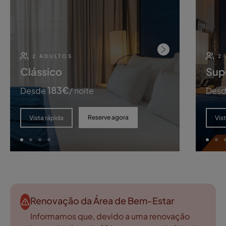
2 ADULTOS
2
Clássico
Sup
183
€
Desde
/ noite
Des
Reserve agora
Vista rápida
Vis
Renovação da Área de Bem-Estar
Informamos que, devido a uma renovação