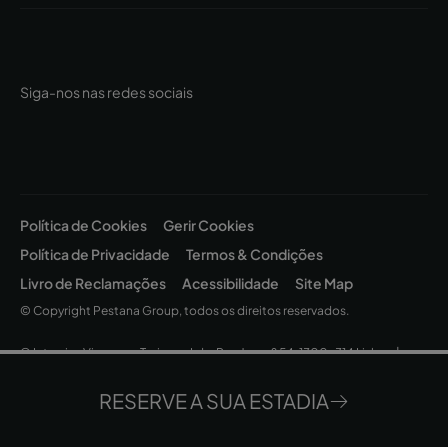
Siga-nos nas redes sociais
Política de Cookies
Gerir Cookies
Política de Privacidade
Termos & Condições
Livro de Reclamações
Acessibilidade
Site Map
© Copyright Pestana Group, todos os direitos reservados.
© Intervisa Viagens e Turismo, Lda. Rua Jau, nº 54, 1300-314 Lisboa |
Capital Social EUR 200.000 • Matrícula C.R.C. Lisboa - N.I.P.C. 502 669
152 • Alvará Nº 163/1962
RESERVE A SUA ESTADIA