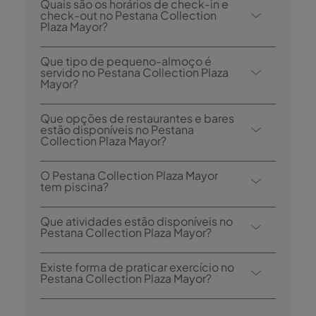
Quais são os horários de check-in e
check-out no Pestana Collection
Plaza Mayor?
O check-in no
Pestana Collection Plaza
Que tipo de pequeno-almoço é
Mayor
é desde as 15h00, e o check-out é
servido no Pestana Collection Plaza
Mayor?
até às 12h00.
As opções de pequeno-almoço incluem
Que opções de restaurantes e bares
um buffet continental, com opções à la
estão disponíveis no Pestana
Collection Plaza Mayor?
carte para pratos quentes.
O
Pestana Collection Plaza Mayor
tem 1
O Pestana Collection Plaza Mayor
restaurante: Café de la Plaza, com um pátio
tem piscina?
e uma esplanada na Plaza Mayor.
Sim, o hotel tem uma piscina interior
Que atividades estão disponíveis no
aquecida aberta durante todo o ano e uma
Pestana Collection Plaza Mayor?
piscina exterior no rooftop, aberta de junho
O
Pestana Collection Plaza Mayor
oferece
a setembro (dependendo do tempo).
Existe forma de praticar exercício no
as seguintes atividades/serviços (pode
Pestana Collection Plaza Mayor?
incluir custo extra):
Sim, os hóspedes têm acesso ao ginásio