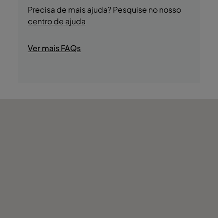
- Piscina interior e exterior (sazonal)
durante a sua estadia.
Precisa de mais ajuda? Pesquise no nosso
- Spa
centro de ajuda
- Ginásio
- Rooftop Bar
Ver mais FAQs
- Massagens
- Tours Locais
- Jogging
- Passeios de Bicicleta
- Lojas
- Discoteca/DJ