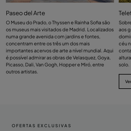
Paseo del Arte
Tele
O Museu do Prado, o Thyssen e Rainha Sofia são
Sobre
os museus mais visitados de Madrid. Localizados
aos g
numa grande avenida com jardins e fontes,
domin
concentram entre os três um dos mais
céu n
importantes acervos de arte a nível mundial. Aqui
conta
é possível admirar as obras de Velasquez, Goya,
altur
Picasso, Dali, Van Gogh, Hopper e Miró, entre
solo.
outros artistas.
Ve
OFERTAS EXCLUSIVAS