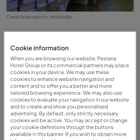
Canal Keizersgracht, Amsterdão
Cookie information
Quando visitar
Clima
When you are browsing our website, Pestana
Hotel Group or its commercial partners may place
Pode visitar os Países
O clima dos Países Baixos
cookies in your device. We may use these
Baixos durante todo o
é caracterizado por céu
cookies to enhance website navigation and
ano, pois cada estação
nublado e ventos
content and to offer you a better and more
oferece características
constantes. Os invernos
tailored browsing experience. We may also use
distintas. Na primavera,
são frios e chuvosos, e os
cookies to evaluate your navigation in our website
poderá desfrutar do
verões são húmidos com
and to create and show you personalised
advertising. By default, only strictly necessary
famoso espetáculo dos
temperaturas amenas.
cookies will be active. You may accept or change
campos de tulipas a florir
your cookie definitions through the buttons
e de dias soalheiros.
available in this banner. If you wish to obtain more