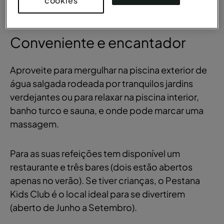
cookies
VISTA GERAL
Conveniente e encantador
Aproveite para mergulhar na piscina exterior de
água salgada rodeada por tranquilos jardins
verdejantes ou para relaxar na piscina interior,
banho turco e sauna, e onde pode marcar uma
massagem.
Para as suas refeições tem disponível um
restaurante e três bares (dois estão abertos
apenas no verão). Se tiver crianças, o Pestana
Kids Club é o local ideal para se divertirem
(aberto de Junho a Setembro).