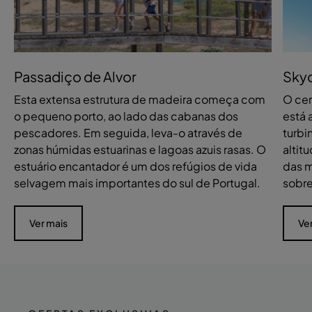
Passadiço de Alvor
Skyd
Esta extensa estrutura de madeira começa com
O cen
o pequeno porto, ao lado das cabanas dos
está 
pescadores. Em seguida, leva-o através de
turbi
zonas húmidas estuarinas e lagoas azuis rasas. O
altit
estuário encantador é um dos refúgios de vida
das m
selvagem mais importantes do sul de Portugal.
sobre
Ver mais
Ve