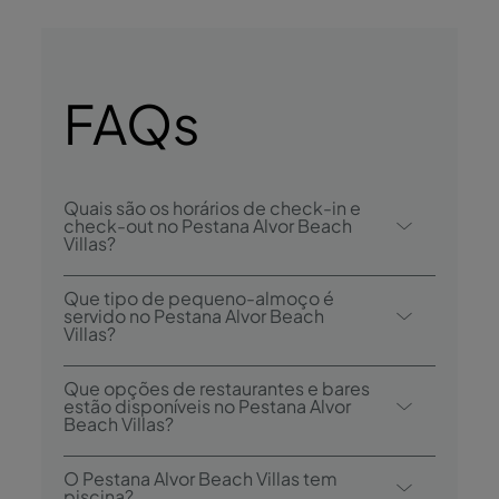
FAQs
Quais são os horários de check-in e
check-out no Pestana Alvor Beach
Villas?
O check-in no Pestana Alvor Beach Villas é
Que tipo de pequeno-almoço é
desde as 15h00, e o check-out é até às
servido no Pestana Alvor Beach
Villas?
12h00.
As opções de Pequeno-Almoço incluem
Que opções de restaurantes e bares
buffet.
estão disponíveis no Pestana Alvor
Beach Villas?
O Pestana Alvor Beach Villas tem 1
O Pestana Alvor Beach Villas tem
restaurante: Pavilhão do Rei. O hotel tem
piscina?