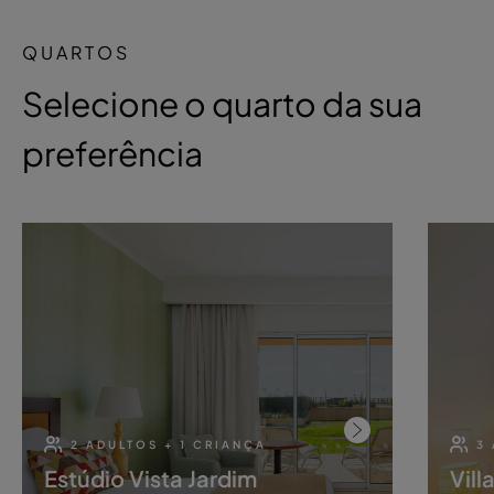
QUARTOS
Selecione o quarto da sua
preferência
2 ADULTOS + 1 CRIANÇA
3
Estúdio Vista Jardim
Vill