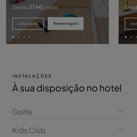
274
€
Desde
/ noite
Des
Reserve agora
Vista rápida
Vis
INSTALAÇÕES
À sua disposição no hotel
Golfe
Kids Club