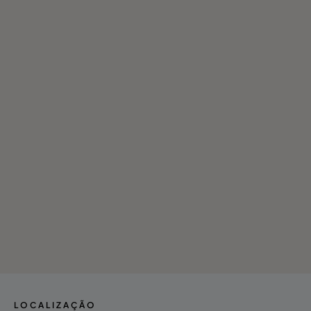
- Mergulho
- Desportos Aquáticos
- Música ao Vivo
- Sala de Jogos
- Kids club
LOCALIZAÇÃO