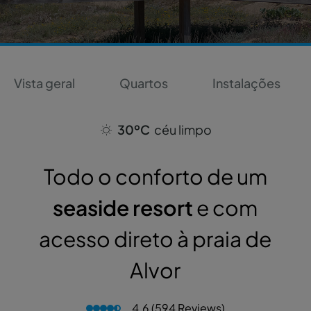
Vista geral
Quartos
Instalações
30ºC
céu limpo
Todo o conforto de um
seaside resort
e com
acesso direto à praia de
Alvor
4.6 (594 Reviews)