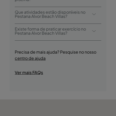
também 1 bar: Bar do Príncipe.
Sim, o hotel tem uma piscina exterior e uma
Que atividades estão disponíveis no
piscina interior aquecida.
Pestana Alvor Beach Villas?
O Pestana Alvor Beach Villas oferece as
Existe forma de praticar exercício no
seguintes atividades/serviços (podem ser
Pestana Alvor Beach Villas?
aplicados custos):
Sim, os hóspedes têm acesso a um ginásio
- Piscina Exterior
durante a sua estadia.
Precisa de mais ajuda? Pesquise no nosso
- Piscina Interior Aquecida
centro de ajuda
- Sauna
- Banho Turco
Ver mais FAQs
- Massagens
- Ginásio
- Acesso direto à Praia
- Minigolfe
- Golfe
- Viagens de Barco
- Pesca