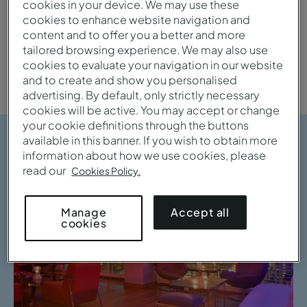
cookies in your device. We may use these
cookies to enhance website navigation and
content and to offer you a better and more
Cidade
tailored browsing experience. We may also use
cookies to evaluate your navigation in our website
and to create and show you personalised
advertising. By default, only strictly necessary
cookies will be active. You may accept or change
your cookie definitions through the buttons
available in this banner. If you wish to obtain more
information about how we use cookies, please
read our
Cookies Policy.
Accept all
Manage
cookies