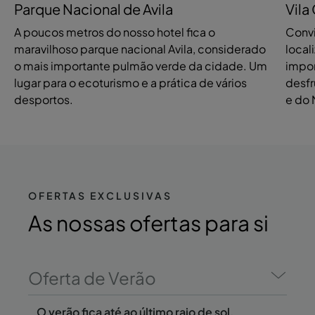
Parque Nacional de Avila
Vila
A poucos metros do nosso hotel fica o
Convi
maravilhoso parque nacional Avila, considerado
local
o mais importante pulmão verde da cidade. Um
impon
lugar para o ecoturismo e a prática de vários
desfr
desportos.
e do 
OFERTAS EXCLUSIVAS
As
nossas ofertas
para si
Oferta de Verão
O verão fica até ao último raio de sol.