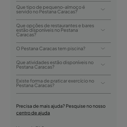
O check-in no Pestana Caracas é desde as
Que tipo de pequeno-almoço é
15h00, e o check-out é até às 12h00.
servido no Pestana Caracas?
As opções de pequeno-almoço incluem
Que opções de restaurantes e bares
buffet.
estão disponíveis no Pestana
Caracas?
O Pestana Caracas dispõe de 1 restaurante:
O Pestana Caracas tem piscina?
Ribeira Brava. O hotel também possui 3
bares: Lounge VIP 19, Lounge Ávila, e Lobby
Sim, o hotel tem uma piscina exterior.
Que atividades estão disponíveis no
Bar.
Pestana Caracas?
O Pestana Caracas oferece as seguintes
Existe forma de praticar exercício no
atividades/serviços (pode incluir custo
Pestana Caracas?
extra):
Sim, os hóspedes têm acesso a um ginásio
- Piscina Exterior
durante a sua estadia.
- Sauna e Jacuzzi
Precisa de mais ajuda? Pesquise no nosso
- Ginásio
centro de ajuda
- Tours Culturais Guiadas
- Jogging