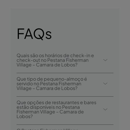
FAQs
Quais são os horários de check-in e
check-out no Pestana Fisherman
Village – Camara de Lobos?
O check-in no Pestana Fisherman Village –
Que tipo de pequeno-almoço é
Camara de Lobos é desde as 15h00, e o
servido no Pestana Fisherman
Village – Camara de Lobos?
check-out é até às 12h00.
As opções de pequeno-almoço incluem
Que opções de restaurantes e bares
buffet.
estão disponíveis no Pestana
Fisherman Village – Camara de
Lobos?
O Pestana Fisherman Village – Camara de