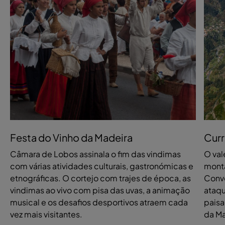
Festa do Vinho da Madeira
Curr
Câmara de Lobos assinala o fim das vindimas
O val
com várias atividades culturais, gastronómicas e
monta
etnográficas. O cortejo com trajes de época, as
Conve
vindimas ao vivo com pisa das uvas, a animação
ataqu
musical e os desafios desportivos atraem cada
paisa
vez mais visitantes.
da Ma