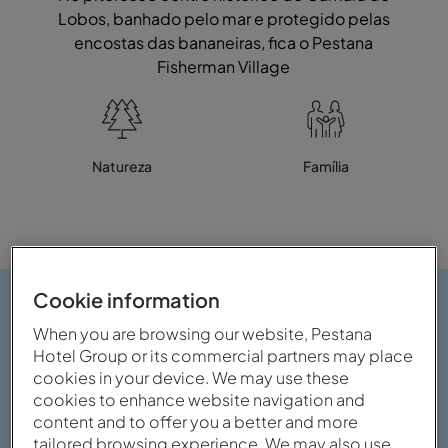
Lobos, banhado pelo mar e protegido pelas
encostas das bananeiras, fica o Pestana
Fisherman Village
Natureza
Família
Cookie information
When you are browsing our website, Pestana
Hotel Group or its commercial partners may place
cookies in your device. We may use these
cookies to enhance website navigation and
content and to offer you a better and more
tailored browsing experience. We may also use