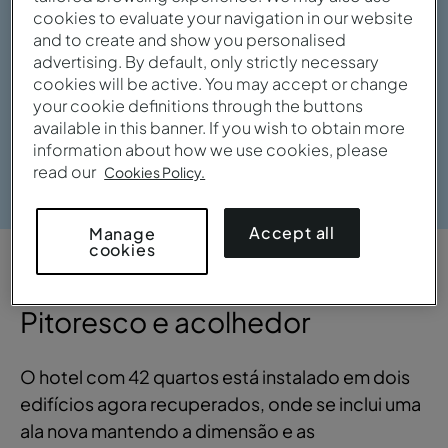
cookies to evaluate your navigation in our website
and to create and show you personalised
advertising. By default, only strictly necessary
cookies will be active. You may accept or change
your cookie definitions through the buttons
available in this banner. If you wish to obtain more
information about how we use cookies, please
Ver galeria
read our
Cookies Policy.
Accept all
Manage
cookies
VISTA GERAL
Pitoresco e acolhedor
O hotel com 42 quartos está instalado em dois
edifícios agora recuperados, onde se inclui uma
ala nova mantendo a dimensão e as