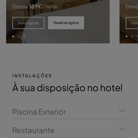
169
€
Desde
/ noite
Des
Reserve agora
Vista rápida
Vis
INSTALAÇÕES
À sua disposição no hotel
Piscina Exterior
Restaurante