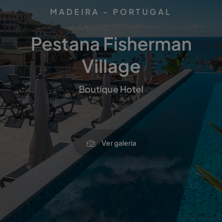
MADEIRA - PORTUGAL
Pestana Fisherman
Village
Boutique Hotel
Ver galeria