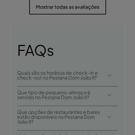
Mostrar todas as avaliações
FAQs
Quais são os horários de check-in e
check-out no Pestana Dom João II?
O check-in no Pestana Dom João II é desde
Que tipo de pequeno-almoço é
as 15h00, e o check-out é até às 12h00.
servido no Pestana Dom João II?
As opções de pequeno-almoço incluem
Que opções de restaurantes e bares
buffet.
estão disponíveis no Pestana Dom
João II?
O Pestana Dom João II tem 1 restaurante: