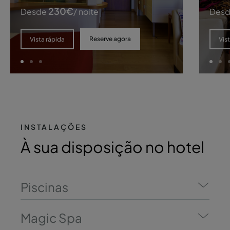
230
€
Desde
/ noite
Des
Reserve agora
Vista rápida
Vis
INSTALAÇÕES
À sua disposição no hotel
Piscinas
Magic Spa