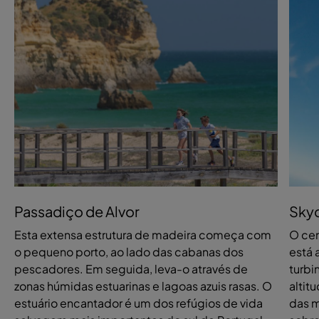
Passadiço de Alvor
Skyd
Esta extensa estrutura de madeira começa com
O cen
o pequeno porto, ao lado das cabanas dos
está 
pescadores. Em seguida, leva-o através de
turbi
zonas húmidas estuarinas e lagoas azuis rasas. O
altit
estuário encantador é um dos refúgios de vida
das m