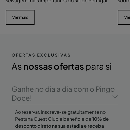
selvagem mais importantes do sul de Portugal.
sobre
Ver mais
Ve
OFERTAS EXCLUSIVAS
As
nossas ofertas
para si
Ganhe no dia a dia com o Pingo
Doce!
Ao reservar, inscreva-se gratuitamente no
Pestana Guest Club e beneficie de
10% de
desconto direto na sua estadia e receba