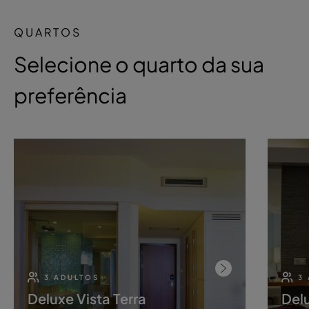
QUARTOS
Selecione o quarto da sua
preferência
3 ADULTOS
3
Deluxe Vista Terra
Delu