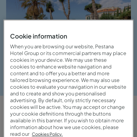
Cookie information
When you are browsing our website, Pestana
Hotel Group or its commercial partners may place
cookies in your device. We may use these
cookies to enhance website navigation and
content and to offer you a better and more
Ver galeria
tailored browsing experience. We may also use
cookies to evaluate your navigation in our website
and to create and show you personalised
advertising. By default, only strictly necessary
cookies will be active. You may accept or change
VISTA GERAL
your cookie definitions through the buttons
available in this banner. If you wish to obtain more
Imponente e sofisticado
information about how we use cookies, please
read our
Cookies Policy.