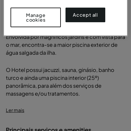
A apenas 30 minutos a pé da praia Formosa e
tem acesso direto à Promenade do Lido, o
Accept all
Manage
famoso passeio Madeirense.
cookies
Envolvida por magníficos jardins e com vista para
o mar, encontra-se a maior piscina exterior de
água salgada da ilha.
O Hotel possui jacuzzi, sauna, ginásio, banho
turco e ainda uma piscina interior (25º)
panorâmica, para além dos serviços de
massagens e/ou tratamentos.
Ler mais
Principais serviços e amenities