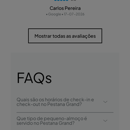
Carlos Pereira
• Google • 17-07-2026
Mostrar todas as avaliações
FAQs
Quais são os horários de check-in e
check-out no Pestana Grand?
O check-in no Pestana Grand é desde as
Que tipo de pequeno-almoço é
15:00, e check-out é até às 12:00.
servido no Pestana Grand?