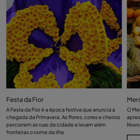
Festa da Flor
Mer
A Festa da Flor é a época festiva que anuncia a
O Mer
chegada da Primavera. As flores, cores e cheiros
apres
percorrem as ruas da cidade e levam além
Novo,
fronteiras o nome da ilha.