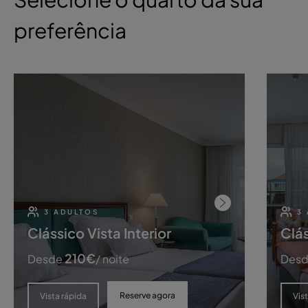
preferência
3 ADULTOS
3
Clássico Vista Interior
Clás
210
€
Desde
/ noite
Des
Reserve agora
Vista rápida
Vis