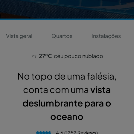
Vista geral
Quartos
Instalações
27ºC
céu pouco nublado
No topo de uma falésia,
conta com uma
vista
deslumbrante
para o
oceano
4.6 (1252 Reviews)