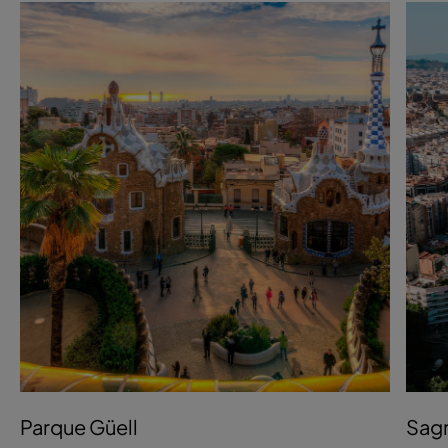
Parque Güell
Sagr