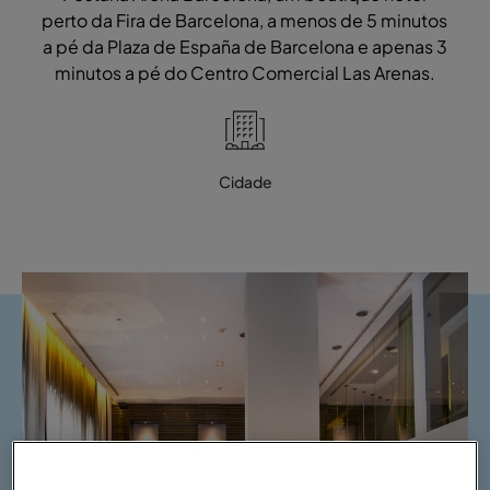
perto da Fira de Barcelona, a menos de 5 minutos
a pé da Plaza de España de Barcelona e apenas 3
minutos a pé do Centro Comercial Las Arenas.
Cidade