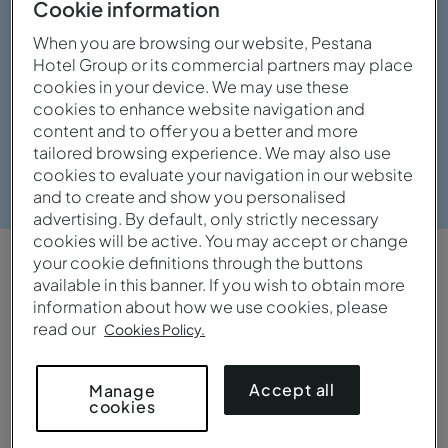
Cookie information
When you are browsing our website, Pestana
Hotel Group or its commercial partners may place
cookies in your device. We may use these
cookies to enhance website navigation and
content and to offer you a better and more
tailored browsing experience. We may also use
Ver galeria
cookies to evaluate your navigation in our website
and to create and show you personalised
advertising. By default, only strictly necessary
cookies will be active. You may accept or change
your cookie definitions through the buttons
VISTA GERAL
available in this banner. If you wish to obtain more
information about how we use cookies, please
Central e charmoso
read our
Cookies Policy.
Este boutique hotel, está localizado num dos
Accept all
Manage
bairros mais ativos e interessantes da cidade,
cookies
Sants, e está perto o suficiente de todas as