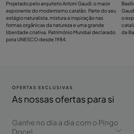
Projetado pelo arquiteto Antoni Gaudí, o maior
Basíl
exponente do modernismo catalão. Parte do seu
Gaudí
estágio naturalista, mistura a inspiração nas
o exp
formas orgânicas da natureza e uma grande
catal
liberdade criativa. Património Mundial declarado
da Ba
pela UNESCO desde 1984.
OFERTAS EXCLUSIVAS
As
nossas ofertas
para si
Ganhe no dia a dia com o Pingo
Doce!