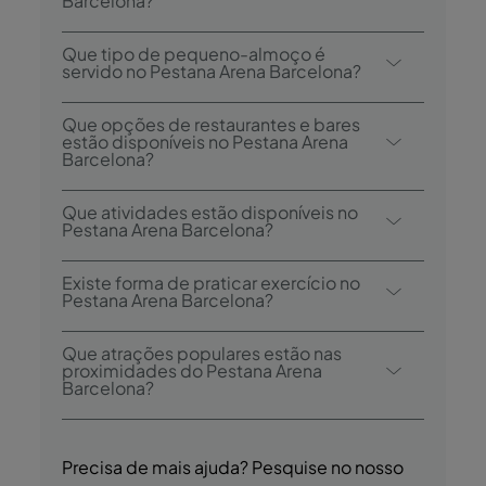
Barcelona?
O check-in no Pestana Arena Barcelona é
Que tipo de pequeno-almoço é
desde as 15:00 e check-out é até às 11:00.
servido no Pestana Arena Barcelona?
As opções de pequeno-almoço incluem
Que opções de restaurantes e bares
continental, buffet e sem gluten.
estão disponíveis no Pestana Arena
Barcelona?
O Pestana Arena Barcelona tem um Lobby
Que atividades estão disponíveis no
Bar.
Pestana Arena Barcelona?
O Pestana Arena Barcelona oferece as
Existe forma de praticar exercício no
seguintes atividades/serviços (podem ser
Pestana Arena Barcelona?
aplicados custos):
Sim, os hóspedes têm acesso ao centro de
- Bar
Que atrações populares estão nas
fitness durante a sua estadia.
proximidades do Pestana Arena
- Sauna
Barcelona?
- Centro Welness,
- Massagens e
As atrações próximas incluem Bairro Gótico,
- Tratamentos de Beleza (pago)
Fonte mágica de Montjuïc, Palau de la
Precisa de mais ajuda? Pesquise no nosso
- Banho Turco
Música Catalana, Parque Güell, Praça de