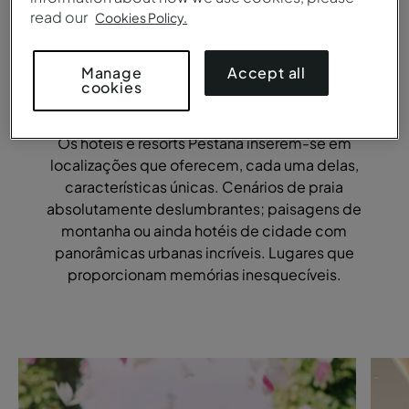
read our
Cookies Policy.
Casamentos - Pestana Hotel Group
Accept all
Manage
cookies
Vamos planear juntos!
Os hotéis e resorts Pestana inserem-se em
localizações que oferecem, cada uma delas,
características únicas. Cenários de praia
absolutamente deslumbrantes; paisagens de
montanha ou ainda hotéis de cidade com
panorâmicas urbanas incríveis. Lugares que
proporcionam memórias inesquecíveis.