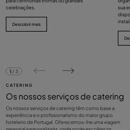
para cerimónias íntimas ou grandes
organ
celebrações.
sua 
dispo
insta
Descobrir mais
De
1
/
3
CATERING
Os nossos serviços de catering
Os nossos serviços de catering têm como base a
experiência e o profissionalismo do maior grupo
hoteleiro de Portugal. Oferecemos-lhe uma viagem
sensorial personalizada, onde pode escolher os