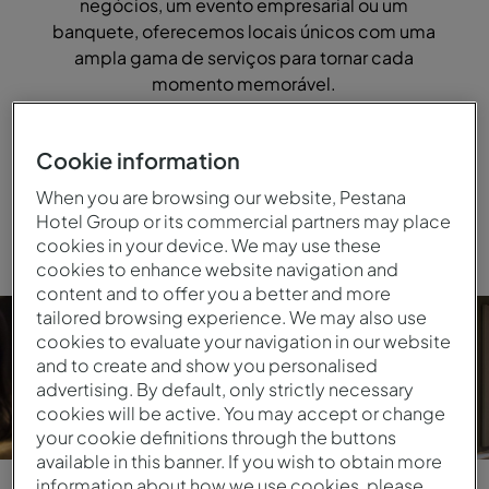
negócios, um evento empresarial ou um
banquete, oferecemos locais únicos com uma
ampla gama de serviços para tornar cada
momento memorável.
Cookie information
Pedir orçamento
When you are browsing our website, Pestana
Hotel Group or its commercial partners may place
cookies in your device. We may use these
cookies to enhance website navigation and
content and to offer you a better and more
tailored browsing experience. We may also use
cookies to evaluate your navigation in our website
and to create and show you personalised
advertising. By default, only strictly necessary
cookies will be active. You may accept or change
your cookie definitions through the buttons
available in this banner. If you wish to obtain more
information about how we use cookies, please