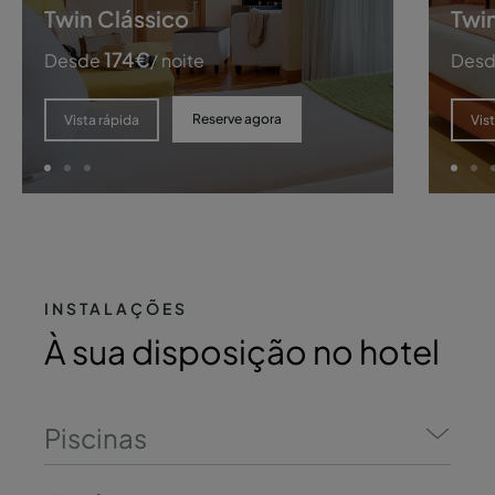
Twin Clássico
Twi
174
€
Desde
/ noite
Des
Reserve agora
Vista rápida
Vis
INSTALAÇÕES
À sua disposição no hotel
Piscinas