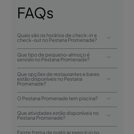
FAQs
Quais são os horários de check-in e
check-out no Pestana Promenade?
O check-in no Pestana Promenade é desde
Que tipo de pequeno-almoço é
as 15:00, e check-out é até às 12:00.
servido no Pestana Promenade?
As opções de pequeno-almoço incluem
Que opções de restaurantes e bares
continental e buffet.
estão disponíveis no Pestana
Promenade?
O Pestana Promenade tem 3 restaurantes:
O Pestana Promenade tem piscina?
Breezes, Deep-Blue, e The Deck.
O hotel tem 3 piscinas exteriores, 2
Que atividades estão disponíveis no
destinadas a crianças, 1 mista e 1 piscina
Pestana Promenade?
interior mista aquecida.
O Pestana Promenade oferece as seguintes
Existe forma de praticar exercício no