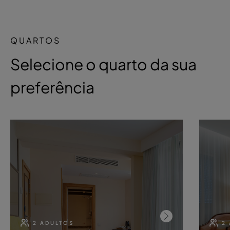
QUARTOS
Selecione o quarto da sua
preferência
2 ADULTOS
2