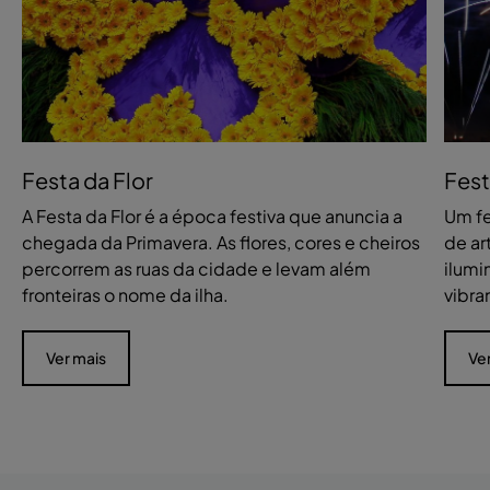
Festa da Flor
Fest
A Festa da Flor é a época festiva que anuncia a
Um fe
chegada da Primavera. As flores, cores e cheiros
de ar
percorrem as ruas da cidade e levam além
ilumi
fronteiras o nome da ilha.
vibra
Ver mais
Ve