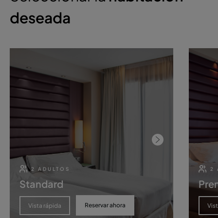
deseada
2 ADULTOS
2
Standard
Pre
Reservar ahora
Vista rápida
Vis