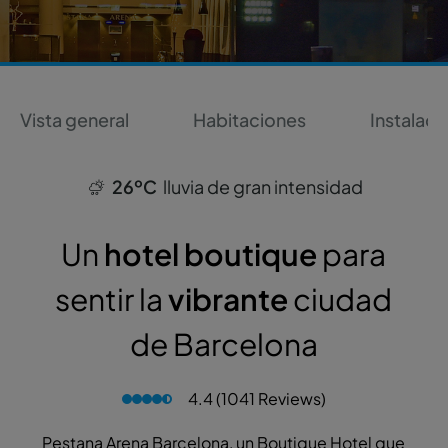
Vista general
Habitaciones
Instalaci
26ºC
lluvia de gran intensidad
Un
hotel boutique
para
sentir la
vibrante
ciudad
de Barcelona
4.4 (1041 Reviews)
Pestana Arena Barcelona, un Boutique Hotel que