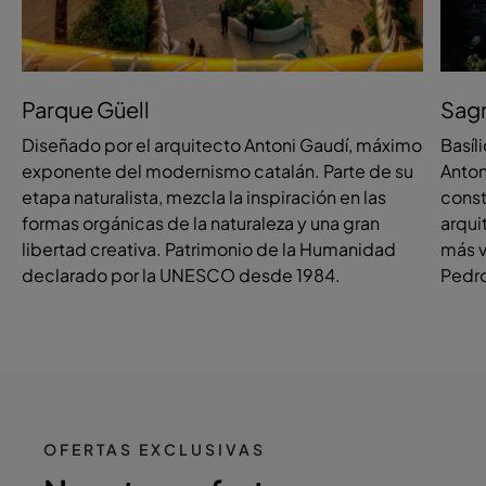
Parque Güell
Sagr
Diseñado por el arquitecto Antoni Gaudí, máximo
Basíl
exponente del modernismo catalán. Parte de su
Anton
etapa naturalista, mezcla la inspiración en las
const
formas orgánicas de la naturaleza y una gran
arqui
libertad creativa. Patrimonio de la Humanidad
más v
declarado por la UNESCO desde 1984.
Pedro
OFERTAS EXCLUSIVAS