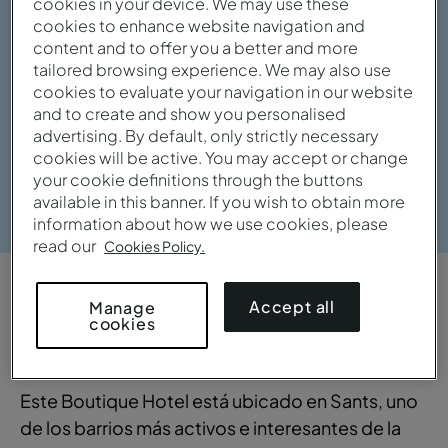
cookies in your device. We may use these
cookies to enhance website navigation and
content and to offer you a better and more
tailored browsing experience. We may also use
cookies to evaluate your navigation in our website
and to create and show you personalised
advertising. By default, only strictly necessary
cookies will be active. You may accept or change
your cookie definitions through the buttons
Ver galería
available in this banner. If you wish to obtain more
information about how we use cookies, please
read our
Cookies Policy.
VISTA GENERAL
Accept all
Manage
cookies
Céntrico y con encanto
Este Boutique Hotel está ubicado en Sants, uno
de los barrios más activos e interesantes de la