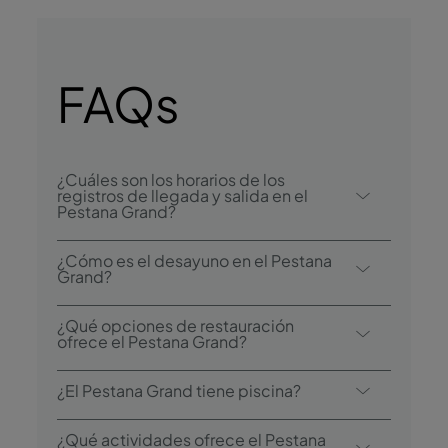
FAQs
¿Cuáles son los horarios de los
registros de llegada y salida en el
Pestana Grand?
El registro de llegada en el Pestana Grand
¿Cómo es el desayuno en el Pestana
comienza a las 15:00, y el registro de salida
Grand?
es hasta las 12:00.
Entre las opciones de desayuno se
¿Qué opciones de restauración
encuentra el bufé.
ofrece el Pestana Grand?
El hotel cuenta con 4 restaurantes: Atrium,
¿El Pestana Grand tiene piscina?
Trattoria de la Fontana, Cabo Girão, Au
Tagine
Sí, el hotel cuenta con dos piscinas
¿Qué actividades ofrece el Pestana