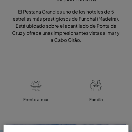
El Pestana Grand es uno de los hoteles de 5
estrellas más prestigiosos de Funchal (Madeira).
Está ubicado sobre el acantilado de Ponta da
Cruz y ofrece unas impresionantes vistas al mar y
a Cabo Girão.
Frente al mar
Familia