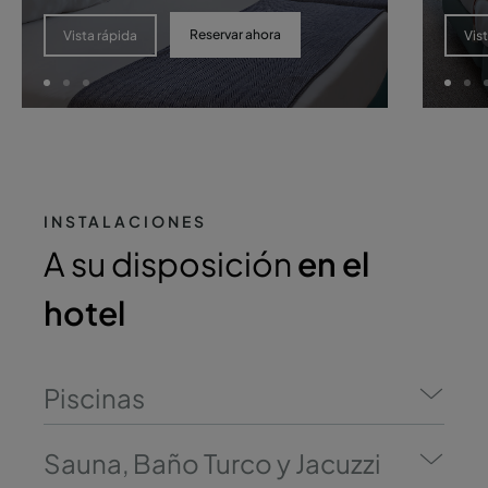
Reservar ahora
Vista rápida
Vis
INSTALACIONES
A su disposición
en el
hotel
Piscinas
Sauna, Baño Turco y Jacuzzi