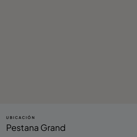
- Discoteca/DJ
- Golf
- Pesca
- Tiendas
UBICACIÓN
Pestana Grand