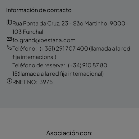
Información de contacto
Rua Ponta da Cruz, 23 - São Martinho, 9000-
103 Funchal
fo.grand@pestana.com
Teléfono:
(+351) 291 707 400
(llamada a la red
fija internacional)
Teléfono de reserva:
(+34) 910 87 80
15
(llamada a la red fija internacional)
RNET NO:
3975
Asociación con: