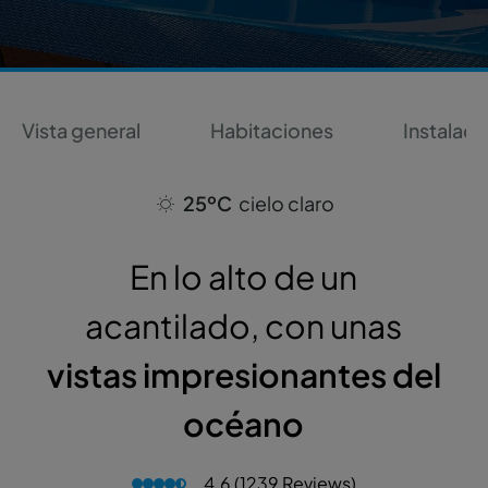
Vista general
Habitaciones
Instalaci
25ºC
cielo claro
En lo alto de un
acantilado, con unas
vistas impresionantes del
océano
4.6 (1239 Reviews)