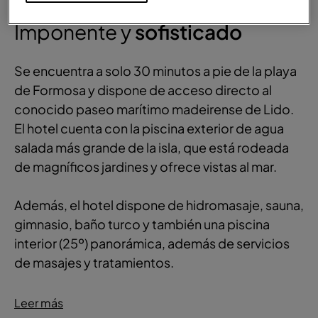
VISTA GENERAL
Imponente y
sofisticado
Se encuentra a solo 30 minutos a pie de la playa
de Formosa y dispone de acceso directo al
conocido paseo marítimo madeirense de Lido.
El hotel cuenta con la piscina exterior de agua
salada más grande de la isla, que está rodeada
de magníficos jardines y ofrece vistas al mar.
Además, el hotel dispone de hidromasaje, sauna,
gimnasio, baño turco y también una piscina
interior (25º) panorámica, además de servicios
de masajes y tratamientos.
Leer más