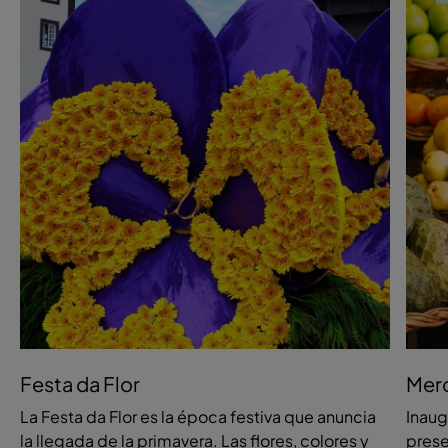
Festa da Flor
Mer
La Festa da Flor es la época festiva que anuncia
Inaug
la llegada de la primavera. Las flores, colores y
prese