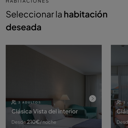
HABITACIONES
Seleccionar la
habitación
deseada
3 ADULTOS
3
Clásica Vista del interior
Clás
210
€
Desde
/ noche
Des