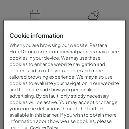
Cuándo visitar
Clima
Cookie information
Puede visitar Venezuela en
Venezuela es un país
When you are browsing our website, Pestana
cualquier época del año.
tropical con altas
Hotel Group or its commercial partners may place
La estación seca es ideal
temperaturas y humedad;
cookies in your device. We may use these
para quienes desean
tiene una estación seca,
cookies to enhance website navigation and
disfrutar de las playas y
con clima cálido y menos
content and to offer you a better and more
parques naturales. La
lluvia, y una estación
tailored browsing experience. We may also use
temporada de lluvias trae
lluviosa con
cookies to evaluate your navigation in our website
paisajes exuberantes y
precipitaciones
and to create and show you personalised
cascadas increíbles.
abundantes.
advertising. By default, only strictly necessary
cookies will be active. You may accept or change
your cookie definitions through the buttons
available in this banner. If you wish to obtain more
Idioma
Moneda
information about how we use cookies, please
read our
Cookies Policy.