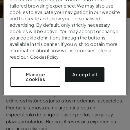
tailored browsing experience. We may also use
cookies to evaluate your navigation in our website
and to create and show you personalised
advertising. By default, only strictly necessary
cookies will be active. You may accept or change
1
/
6
your cookie definitions through the buttons
available in this banner. If you wish to obtain more
VISTA GENERAL
information about how we use cookies, please
read our
Cookies Policy.
Buenos Aires
Conocida como la capital del tango, Buenos Aires es
Accept all
Manage
cookies
un centro cultural lleno de teatros, museos y galerías
de arte. Camine por las elegantes calles de Palermo,
San Telmo y Recoleta y descubra el encanto de los
edificios históricos junto a los modernos rascacielos.
Pruebe la famosa carne argentina, vea un
espectáculo de tango o pasee por los parques y
plazas arbolados; Buenos Aires es una experiencia
que nunca olvidará.