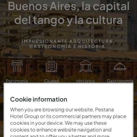
Buenos Aires, la capital
del tango y la cultura
IMPRESIONANTE ARQUITECTURA,
GASTRONOMÍA E HISTORIA.
Patrimonio
Ciudad
Histórico
Gastronomía
Cookie information
When you are browsing our website, Pestana
Hotel Group or its commercial partners may place
cookies in your device. We may use these
cookies to enhance website navigation and
content and to offer you a better and more