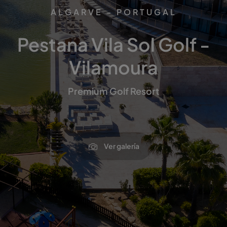
ALGARVE - PORTUGAL
Pestana Vila Sol Golf -
Vilamoura
Premium Golf Resort
Ver galería