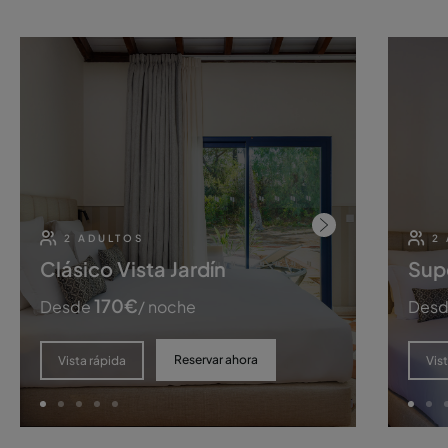
2 ADULTOS
2
Clásico Vista Jardín
Supe
170
€
Desde
/ noche
Des
Reservar ahora
Vista rápida
Vis