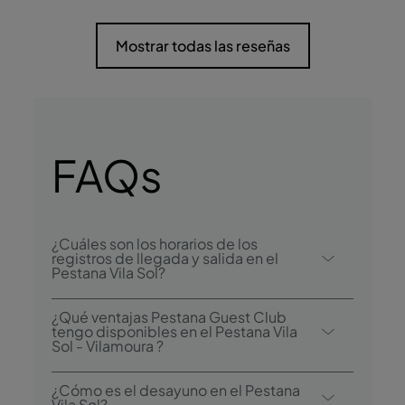
Mostrar todas las reseñas
FAQs
¿Cuáles son los horarios de los
registros de llegada y salida en el
Pestana Vila Sol?
El registro de llegada en el Pestana Vila Sol
¿Qué ventajas Pestana Guest Club
comienza a las 15:00, y el registro de salida
tengo disponibles en el Pestana Vila
Sol - Vilamoura ?
es hasta las 12:00.
Con Pestana Guest Club podrá disfrutar de
¿Cómo es el desayuno en el Pestana
las siguientes ventajas y mucho más:
Vila Sol?