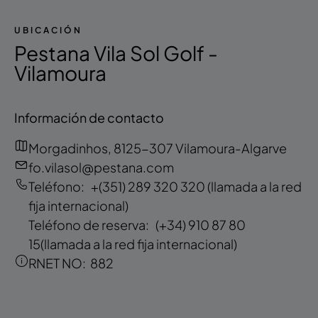
UBICACIÓN
Pestana Vila Sol Golf -
Vilamoura
Información de contacto
Morgadinhos, 8125-307 Vilamoura-Algarve
fo.vilasol@pestana.com
Teléfono:
+(351) 289 320 320
(llamada a la red
fija internacional)
Teléfono de reserva:
(+34) 910 87 80
15
(llamada a la red fija internacional)
RNET NO:
882