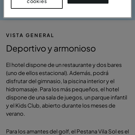
cookies
VISTA GENERAL
Deportivo y armonioso
El hotel dispone de un restaurante y dos bares
(uno de ellos estacional). Además, podrá
disfrutar del gimnasio, la piscina interior y el
hidromasaje. Para los más pequeños, el hotel
dispone de una sala de juegos, un parque infantil
y el Kids Club, abierto durante los meses de
verano.
Para los amantes del golf, el Pestana Vila Sol es el