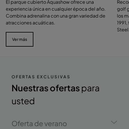
El parque cubierto Aquashow ofrece una
Recon
experiencia única en cualquier época del año.
golf 
Combina adrenalina con una gran variedad de
los m
atracciones acuáticas.
1991,
Steel
Ver más
OFERTAS EXCLUSIVAS
Nuestras ofertas
para
usted
Oferta de verano