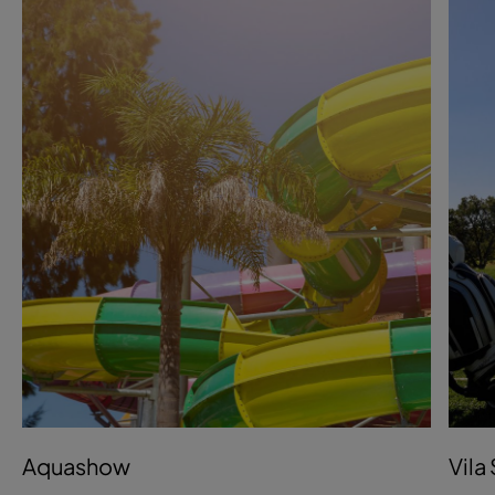
Aquashow
Vila