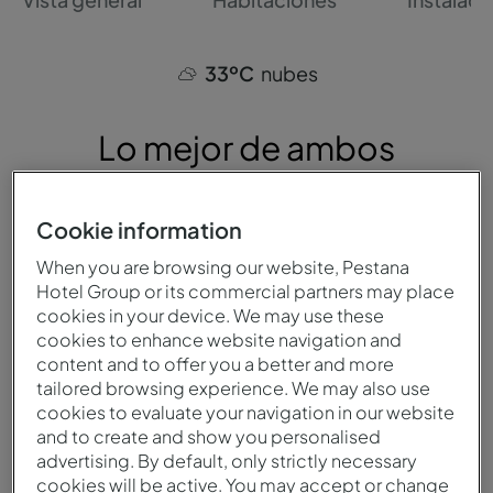
33ºC
nubes
Lo mejor de ambos
mundos, entre la
ciudad
y
Cookie information
los
parques temáticos
When you are browsing our website, Pestana
más famosos
Hotel Group or its commercial partners may place
cookies in your device. We may use these
cookies to enhance website navigation and
4.8 (3112 Reviews)
content and to offer you a better and more
tailored browsing experience. We may also use
Descubra el Pestana Orlando Suites Lake Buena
cookies to evaluate your navigation in our website
Vista, situado en una de las zonas más
and to create and show you personalised
prestigiosas de la ciudad de Orlando.
advertising. By default, only strictly necessary
cookies will be active. You may accept or change