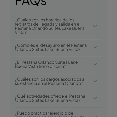
¿Cuáles son los horarios de los
registros de llegada y salida en el
Pestana Orlando Suites Lake Buena
Vista?
El registro de llegada en el Pestana Orlando
¿Cómo es el desayuno en el Pestana
Suites Lake Buena Vista comienza a las
Orlando Suites Lake Buena Vista?
15:00, y el registro de salida es hasta las
Las opciones de desayuno incluyen un bufé
11:00.
¿El Pestana Orlando Suites Lake
continental.
Buena Vista tiene piscina?
Sí, este hotel tiene una piscina exterior.
¿Cuáles son los cargos asociados a
su estancia en el Pestana Orlando?
Tasa turística:
US$ 11.56 + 12.5 % (6.5 % de
¿Qué actividades ofrece el Pestana
impuestos + 6 % de tasa local) por
Orlando Suites Lake Buena Vista?
habitación y noche. Incluye: acceso a la
El Pestana Orlando Suites Lake Buena Vista
piscina, menaje para preparar café y té en la
¿Puedo practicar ejercicio de
ofrece las siguientes actividades/servicios