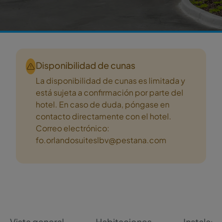
Disponibilidad de cunas
La disponibilidad de cunas es limitada y
está sujeta a confirmación por parte del
hotel. En caso de duda, póngase en
contacto directamente con el hotel.
Correo electrónico:
fo.orlandosuiteslbv@pestana.com
Vista general
Habitaciones
Instalaci