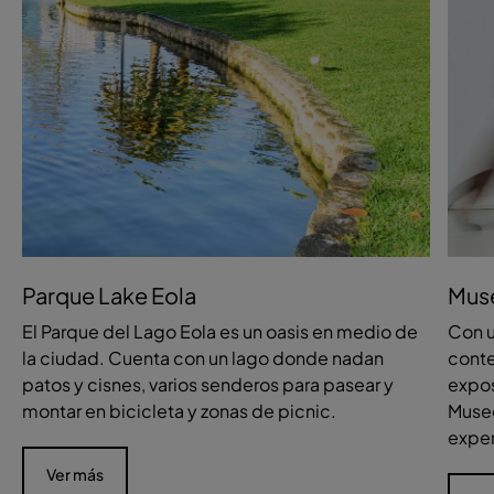
Parque Lake Eola
Muse
El Parque del Lago Eola es un oasis en medio de
Con u
la ciudad. Cuenta con un lago donde nadan
conte
patos y cisnes, varios senderos para pasear y
expos
montar en bicicleta y zonas de picnic.
Museo
exper
Ver más