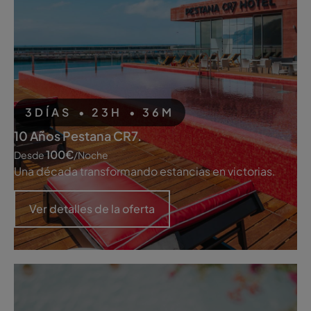
3
DÍAS
•
23
H
•
36
M
10 Años Pestana CR7.
100
€
Desde
/noche
Una década transformando estancias en victorias.
Ver detalles de la oferta