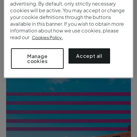
advertising. By default, only strictly necessary
cookies will be active. You may accept or change
Oferta de verano
your cookie definitions through the buttons
5
€
Desde
/noche
available in this banner. If you wish to obtain more
El verano continúa hasta el último rayo de sol.
information about how we use cookies, please
read our
Cookies Policy.
Ver detalles de la oferta
Accept all
Manage
cookies