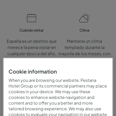
Cuándo visitar
Clima
España es un destino que
Mantiene un clima
merece la pena visitar en
templado durante la
cualquier época del año,
mayoría de los meses, con
tanto por sus ciudades
inviernos lluviosos y
vibrantes y llenas de
frescos y veranos secos y
Cookie information
energía repartidas por las
muy cálidos.
diferentes regiones del
When you are browsing our website, Pestana
país, como por sus
Hotel Group or its commercial partners may place
impresionantes playas.
cookies in your device. We may use these
cookies to enhance website navigation and
content and to offer you a better and more
tailored browsing experience. We may also use
Idioma
Moneda
cookies to evaluate your navigation in our website