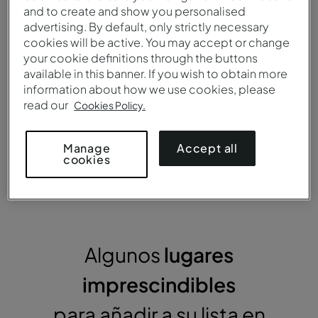
and to create and show you personalised
La lengua oficial es el
El euro es la moneda
advertising. By default, only strictly necessary
español, uno de los 10
oficial de la Unión
cookies will be active. You may accept or change
idiomas más hablados en
Europea. Las tarjetas de
your cookie definitions through the buttons
el mundo.
crédito Multibanco e
available in this banner. If you wish to obtain more
information about how we use cookies, please
internacionales son
read our
Cookies Policy.
ampliamente aceptadas
en la mayoría de los
establecimientos
Accept all
Manage
comerciales.
cookies
Algunos
lugares
imprescindibles
para añadir a su lista en