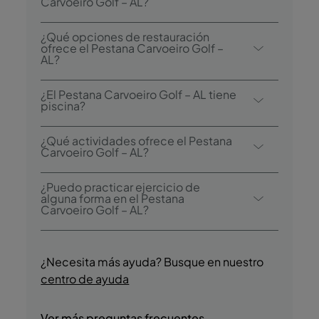
Carvoeiro Golf – AL comienza a las 16:00, y
Carvoeiro Golf – AL?
el registro de salida es hasta las 11:00.
Puede elegir entre desayuno bufé y a la
¿Qué opciones de restauración
carta.
ofrece el Pestana Carvoeiro Golf –
AL?
El Pestana Carvoeiro Golf – AL dispone de
¿El Pestana Carvoeiro Golf – AL tiene
dos restaurantes: Clubhouse Gramacho y
piscina?
Clubhouse do Vale da Pinta.
Sí, el hotel tiene piscina exterior.
¿Qué actividades ofrece el Pestana
Carvoeiro Golf – AL?
El Pestana Carvoeiro Golf – AL ofrece las
¿Puedo practicar ejercicio de
siguientes actividades/servicios (puede
alguna forma en el Pestana
Carvoeiro Golf – AL?
aplicarse algún coste adicional):
- Piscina exterior
Sí, los huéspedes tienen acceso a la piscina
- Golf
durante su estancia.
¿Necesita más ayuda? Busque en nuestro
- Parque acuático
centro de ayuda
- Viajes en barco
- Pesca
- Buceo
Ver más preguntas frecuentes