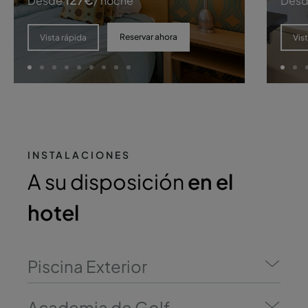
Desde
/ noche
Des
Reservar ahora
Vista rápida
Vis
INSTALACIONES
A su disposición
en el
hotel
Piscina Exterior
Academia de Golf