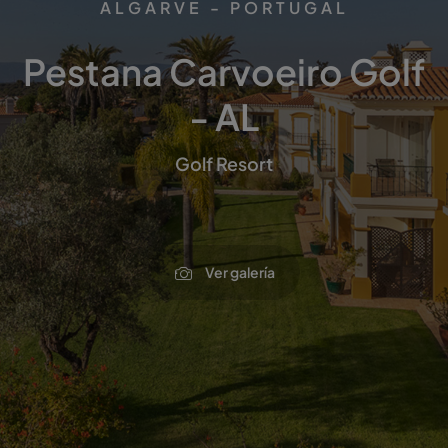
ALGARVE - PORTUGAL
Pestana Carvoeiro Golf
- AL
Golf Resort
Ver galería