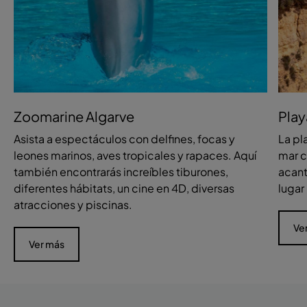
Zoomarine Algarve
Play
Asista a espectáculos con delfines, focas y
La pl
leones marinos, aves tropicales y rapaces. Aquí
mar c
también encontrarás increíbles tiburones,
acant
diferentes hábitats, un cine en 4D, diversas
lugar
atracciones y piscinas.
Ve
Ver más