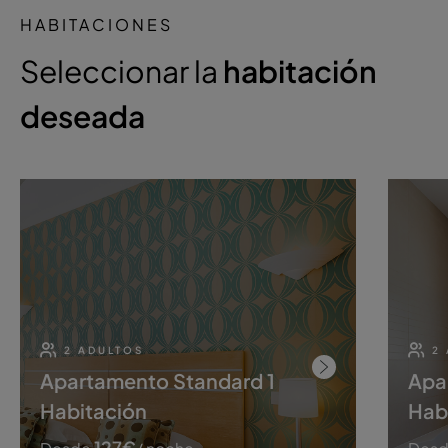
HABITACIONES
Seleccionar la
habitación
deseada
2 ADULTOS
2
Apartamento Standard 1
Apa
Habitación
Hab
127
€