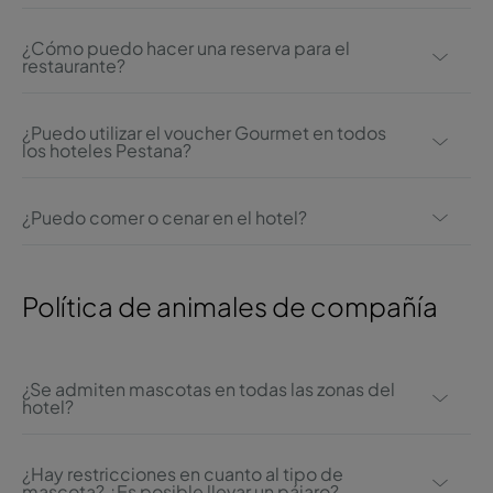
Sí, cualquiera puede utilizar los servicios de
restauración del grupo Pestana.
¿Cómo puedo hacer una reserva para el
restaurante?
Debe contactar directamente con el hotel para
realizar su reserva.
¿Puedo utilizar el voucher Gourmet en todos
los hoteles Pestana?
Puede utilizar el voucher Gourmet en algunos hoteles
y Pousadas sólo en Portugal. Debe consultar las
¿Puedo comer o cenar en el hotel?
condiciones de uso y realizar la reserva con
Todos, incluso aquellos que no están alojados en el
antelación.
hotel, pueden disfrutar de los servicios de
Política de animales de compañía
restaurante/bar de las unidades del grupo Pestana.
¿Se admiten mascotas en todas las zonas del
hotel?
No, sólo en zonas abiertas.
¿Hay restricciones en cuanto al tipo de
mascota? ¿Es posible llevar un pájaro?