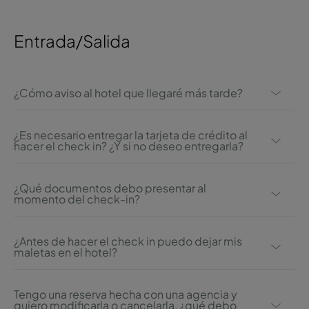
Entrada/Salida
¿Cómo aviso al hotel que llegaré más tarde?
En la confirmación de la reserva encontrará el número
de contacto directo del hotel.
¿Es necesario entregar la tarjeta de crédito al
hacer el check in? ¿Y si no deseo entregarla?
Siempre es necesario entregar una tarjeta de crédito
en el check-in para cargar los gastos adicionales que
¿Qué documentos debo presentar al
momento del check-in?
pueda tener el cliente. Si no desea dejar su tarjeta de
crédito, puede dejar un depósito que le será devuelto
Tarjeta de crédito con la que se realizó la reserva.
si no se realizan gastos adicionales.
Tarjeta de identidad y/o pasaporte.
¿Antes de hacer el check in puedo dejar mis
maletas en el hotel?
Sí, pero es necesario contactar con el hotel con
antelación para asegurar que hay disponibilidad.
Tengo una reserva hecha con una agencia y
quiero modificarla o cancelarla, ¿qué debo