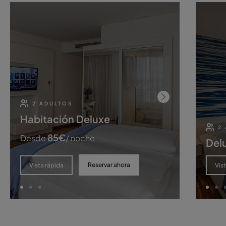
2 ADULTOS
Habitación Deluxe
2
85
€
Desde
/ noche
Del
Reservar ahora
Vista rápida
Vis