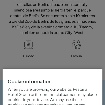
estrellas en Berlín, situado en la central y
silenciosa área junto al Tiergarten, el parque
central de Berlín. Se encuentra a solo 10 minutos
a pie del Zoo de Berlín, de los grandes almacenes
KaDeWe y de la avenida comercial Ku´Damm,
también conocida como City-West.
Ciudad
Familia
Cookie information
When you are browsing our website, Pestana
Hotel Group or its commercial partners may place
cookies in your device. We may use these
cookies to enhance website navigation and