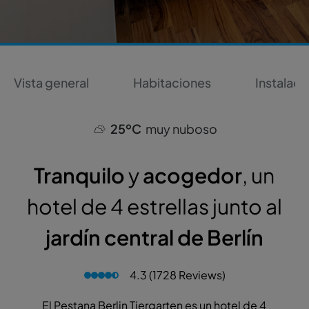
Vista general
Habitaciones
Instalaci
25ºC
muy nuboso
Tranquilo
y
acogedor
, un
hotel de 4 estrellas junto al
jardín central de Berlín
4.3 (1728 Reviews)
El Pestana Berlin Tiergarten es un hotel de 4