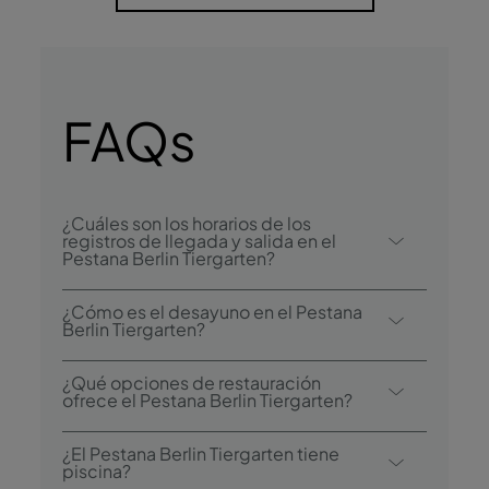
FAQs
¿Cuáles son los horarios de los
registros de llegada y salida en el
Pestana Berlin Tiergarten?
El registro de llegada en el Pestana Berlin
¿Cómo es el desayuno en el Pestana
Tiergarten comienza a las 15:00, y el registro
Berlin Tiergarten?
de salida es hasta las 12:00.
El desayuno se sirve en forma de bufé.
¿Qué opciones de restauración
ofrece el Pestana Berlin Tiergarten?
El Pestana Berlin Tiergarten dispone de un
¿El Pestana Berlin Tiergarten tiene
restaurante: Restaurante Atlantis
piscina?