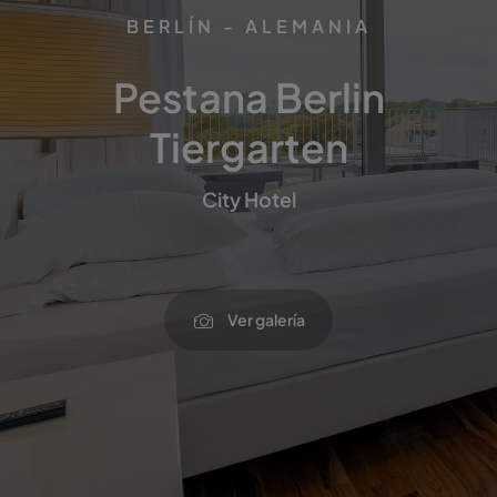
BERLÍN - ALEMANIA
Pestana Berlin
Tiergarten
City Hotel
Ver galería