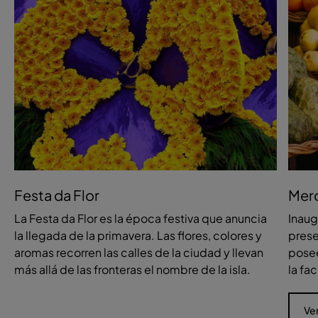
Festa da Flor
Mer
La Festa da Flor es la época festiva que anuncia
Inaug
la llegada de la primavera. Las flores, colores y
prese
aromas recorren las calles de la ciudad y llevan
posee
más allá de las fronteras el nombre de la isla.
la fa
Ve