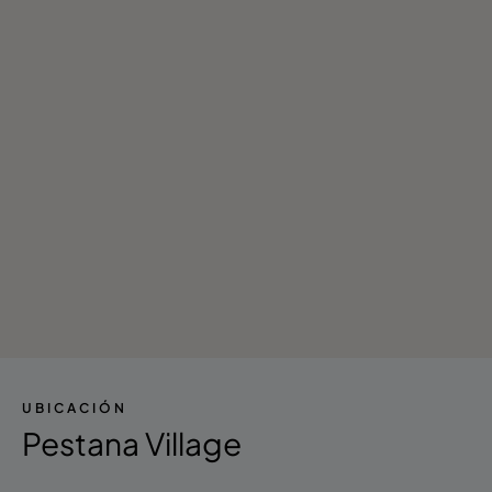
- Deportes náuticos
- Visitas locales
UBICACIÓN
Pestana Village