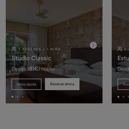
2 ADULTOS + 1 NIÑO
2
Studio Classic
Estu
181
€
Desde
/ noche
Des
Reservar ahora
Vista rápida
Vis