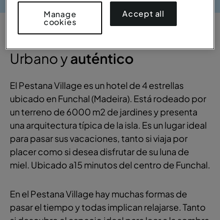
Accept all
Manage
cookies
VISTA GENERAL
Urbano y
auténtico
El Pestana Village es un hotel de 4 estrellas
ubicado en Funchal (Madeira). Está rodeado por
un terreno de 6000 m2 de jardines y presenta
una arquitectura típica de la isla. Es un lugar ideal
para pasar sus vacaciones, tanto si viaja por
placer como si desea disfrutar de su luna de
miel. Ubicado a15 minutos del centro de Funchal.
En el Pestana Village hay muchas formas de
pasar el tiempo y todas implican relajarse. Tanto