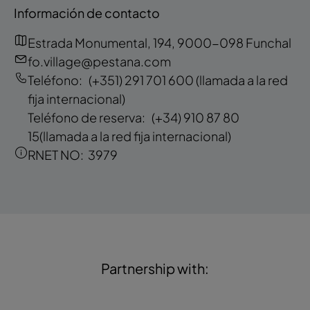
Información de contacto
Estrada Monumental, 194, 9000-098 Funchal
fo.village@pestana.com
Teléfono:
(+351) 291 701 600
(llamada a la red
fija internacional)
Teléfono de reserva:
(+34) 910 87 80
15
(llamada a la red fija internacional)
RNET NO:
3979
Partnership with: