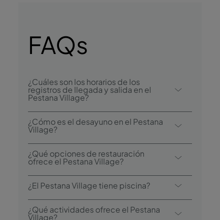
FAQs
¿Cuáles son los horarios de los
registros de llegada y salida en el
Pestana Village?
El registro de llegada en el Pestana Village
¿Cómo es el desayuno en el Pestana
comienza a las 15:00, y el registro de salida
Village?
es hasta las 12:00.
Entre las opciones de desayuno se
¿Qué opciones de restauración
encuentra el bufé.
ofrece el Pestana Village?
El Pestana Village dispone de tres
¿El Pestana Village tiene piscina?
restaurantes: A Vila, Miramar Restaurante y
Adega Madeirense. El hotel también cuenta
Sí, este hotel tiene una piscina exterior, una
¿Qué actividades ofrece el Pestana
con tres bares: Bar da Fonte, Miramar
piscina exterior para niños y una piscina
Village?