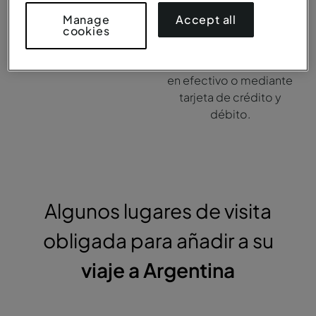
El idioma oficial de
La moneda oficial de
Accept all
Manage
Argentina es el español,
Argentina es el peso
cookies
que se habla en todas las
argentino (ARS) y los
regiones del país.
pagos pueden realizarse
en efectivo o mediante
tarjeta de crédito y
débito.
Algunos lugares de visita
obligada para añadir a su
viaje a Argentina