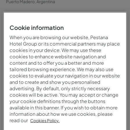
Puerto Madero, Argentina
Cookie information
When you are browsing our website, Pestana
Cuándo visitar
Clima
Hotel Group or its commercial partners may place
Puede visitar Argentina en
Con una gran diversidad,
cookies in your device. We may use these
cualquier época del año,
varía desde subtropical en
cookies to enhance website navigation and
content and to offer you a better and more
tanto por los
el norte hasta polar en la
tailored browsing experience. We may also use
impresionantes paisajes y
Patagonia. La región
cookies to evaluate your navigation in our website
las reconocidas bodegas,
central es templada, con
and to create and show you personalised
como por la vibrante vida
veranos calurosos e
advertising. By default, only strictly necessary
urbana y las actividades al
inviernos frescos.
cookies will be active. You may accept or change
aire libre.
your cookie definitions through the buttons
available in this banner. If you wish to obtain more
information about how we use cookies, please
read our
Cookies Policy.
Idioma
Moneda