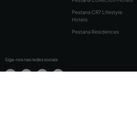
Pestana CR7 Lifestyle
Hotels
Pestana Residences
Siga-nos nas redes sociais
Política de Cookies
Gerir Cookies
Política de Privacidade
© Intervisa Viagens e Turismo, Lda. Rua Jau, nº 54, 1300-314 Lisboa | Capital 