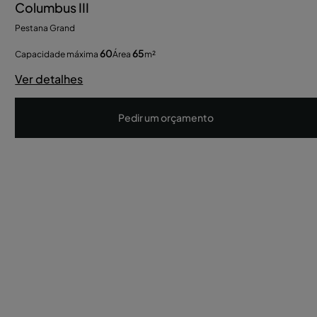
Columbus III
Pestana Grand
60
65
Capacidade máxima
Área
m²
Ver detalhes
Pedir um orçamento