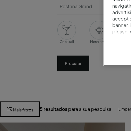
navigati
Pestana Grand
advertis
accept o
banner. 
please 
Cocktail
Mesa em U
Banq
Procurar
5
resultados
para a sua pesquisa
Limpar
Mais filtros