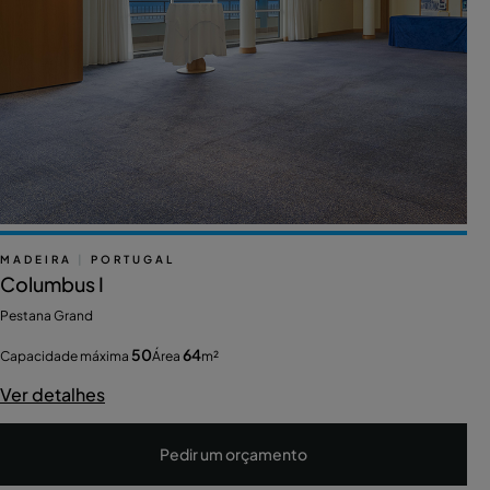
MADEIRA
|
PORTUGAL
Columbus I
Pestana Grand
50
64
Capacidade máxima
Área
m²
Ver detalhes
Pedir um orçamento