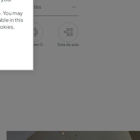
 De Participantes
e. You may
le in this
okies,
ência
Mesa em O
Sala de aula