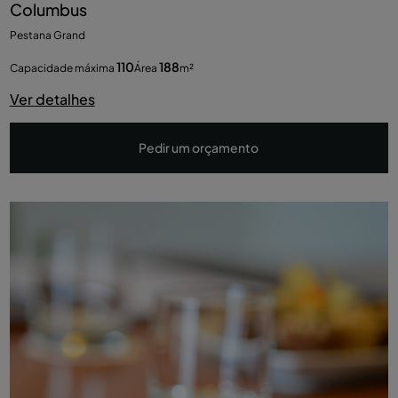
Columbus
Pestana Grand
110
188
Capacidade máxima
Área
m²
Ver detalhes
Pedir um orçamento