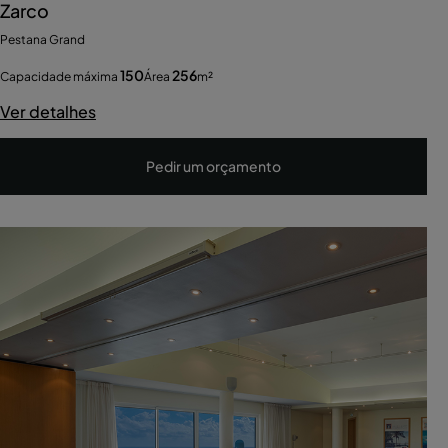
Zarco
Pestana Grand
150
256
Capacidade máxima
Área
m²
Ver detalhes
Pedir um orçamento