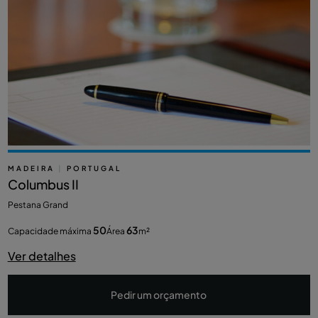
MADEIRA
|
PORTUGAL
Columbus II
Pestana Grand
50
63
Capacidade máxima
Área
m²
Ver detalhes
Pedir um orçamento