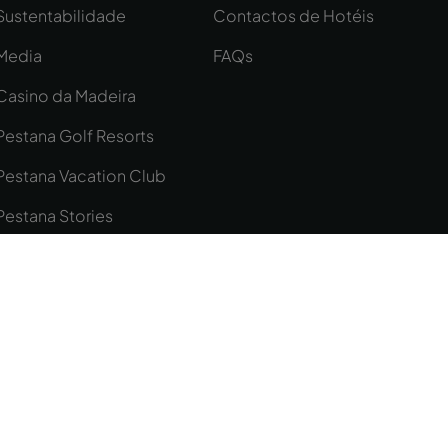
Sustentabilidade
Contactos de Hotéis
Media
FAQs
Casino da Madeira
Pestana Golf Resorts
Pestana Vacation Club
Pestana Stories
Códigos GDS
ite Map
© Copyright Pestana Group, todos os direitos reservados.
3/1962