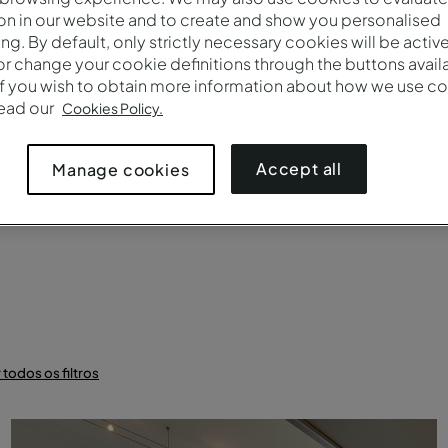
on in our website and to create and show you personalised
Marca
Número
ing. By default, only strictly necessary cookies will be activ
r change your cookie definitions through the buttons availab
If you wish to obtain more information about how we use co
read our
Cookies Policy.
uete
Cabaret
Plateia
Mesa única
Confer
Accept all
Manage cookies
 todos os filtros