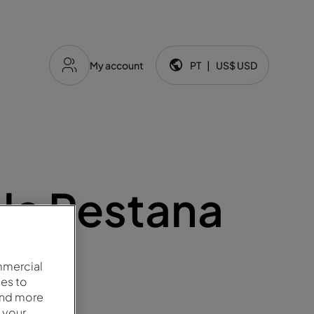
My account
PT
|
US$
USD
Idioma e moeda:
la Pestana
mmercial
es to
and more
 your