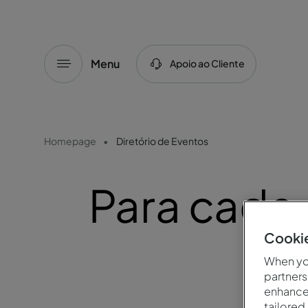
Menu
Apoio ao Cliente
Homepage
Diretório de Eventos
Para cada
Cookie
When you
partners
enhance 
tailored