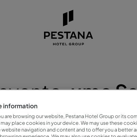
 evento,
uma Sa
 information
 are browsing our website, Pestana Hotel Group or its co
 may place cookies in your device. We may use these cooki
website navigation and content and to offer you a better 
 browsing experience. We may also use cookies to evaluate