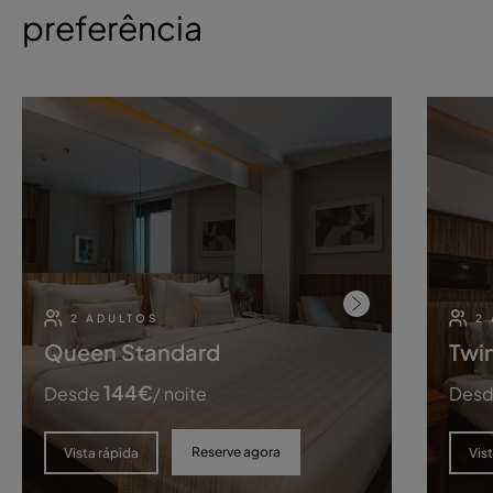
preferência
2 ADULTOS
2
Queen Standard
Twi
144
€
Desde
/ noite
Des
Reserve agora
Vista rápida
Vis