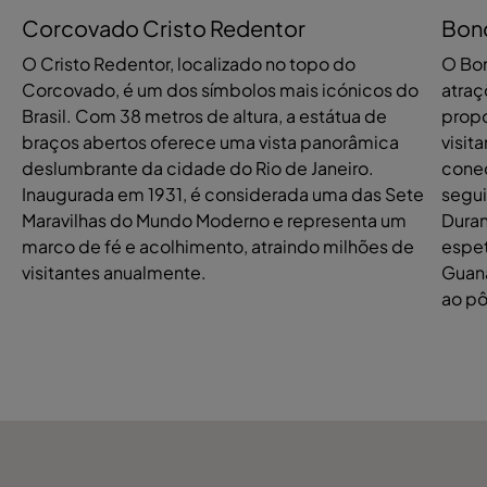
Corcovado Cristo Redentor
Bond
O Cristo Redentor, localizado no topo do
O Bon
Corcovado, é um dos símbolos mais icónicos do
atraç
Brasil. Com 38 metros de altura, a estátua de
propo
braços abertos oferece uma vista panorâmica
visit
deslumbrante da cidade do Rio de Janeiro.
conec
Inaugurada em 1931, é considerada uma das Sete
segui
Maravilhas do Mundo Moderno e representa um
Duran
marco de fé e acolhimento, atraindo milhões de
espet
visitantes anualmente.
Guana
ao pô