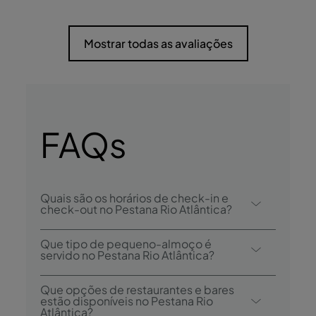
Mostrar todas as avaliações
FAQs
Quais são os horários de check-in e
check-out no Pestana Rio Atlântica?
O check-in no Pestana Rio Atlântica é
Que tipo de pequeno-almoço é
desde as 15:00, e o check-out é até às
servido no Pestana Rio Atlântica?
12:00.
As opções de pequeno-almoço incluem
Que opções de restaurantes e bares
buffet.
estão disponíveis no Pestana Rio
Atlântica?