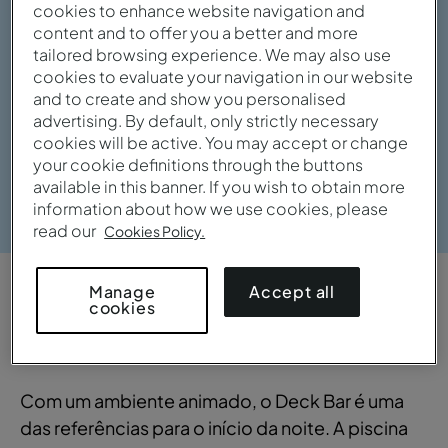
cookies to enhance website navigation and
content and to offer you a better and more
tailored browsing experience. We may also use
cookies to evaluate your navigation in our website
and to create and show you personalised
advertising. By default, only strictly necessary
cookies will be active. You may accept or change
your cookie definitions through the buttons
available in this banner. If you wish to obtain more
Ver galeria
information about how we use cookies, please
read our
Cookies Policy.
Accept all
Manage
VISTA GERAL
cookies
Citadino e panorâmico
Com um ambiente animado, o Deck Bar é uma
das referências para o início da noite. A piscina