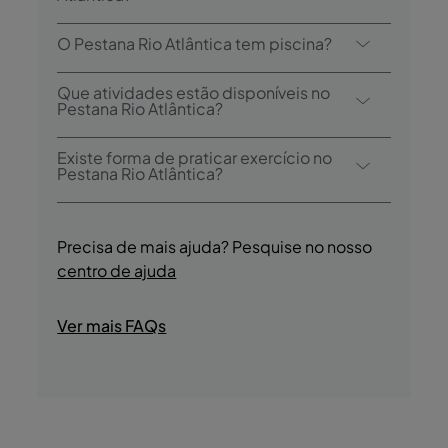
O Pestana Rio Atlântica tem 1 restaurante:
O Pestana Rio Atlântica tem piscina?
Cais da Ribeira. O hotel também possui 1
bar: Deck Lounge Bar.
Sim, o hotel tem uma piscina exterior.
Que atividades estão disponíveis no
Pestana Rio Atlântica?
O Pestana Rio Atlântica oferece as
Existe forma de praticar exercício no
seguintes atividades/serviços (pode incluir
Pestana Rio Atlântica?
custo extra):
Sim, os hóspedes têm acesso ao ginásio
- Piscina Exterior
durante a sua estadia.
- Centro Wellness
Precisa de mais ajuda? Pesquise no nosso
- Tours Culturais Guiadas
centro de ajuda
- Prova de Produtos Regionais
- Passeios de Jipe
Ver mais FAQs
- Lojas