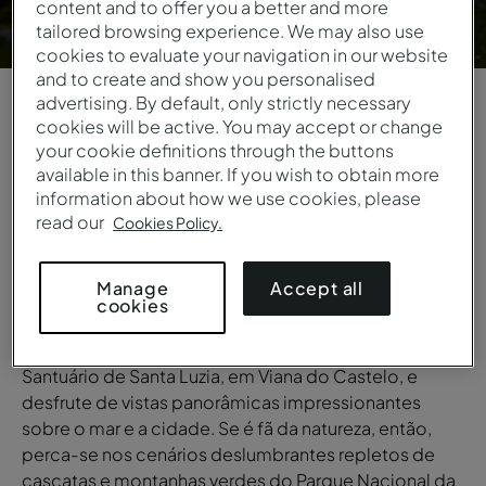
content and to offer you a better and more
tailored browsing experience. We may also use
cookies to evaluate your navigation in our website
and to create and show you personalised
advertising. By default, only strictly necessary
cookies will be active. You may accept or change
1
/
6
your cookie definitions through the buttons
available in this banner. If you wish to obtain more
VISTA GERAL
information about how we use cookies, please
Norte de Portugal
read our
Cookies Policy.
Conheça lugares apaixonantes com natureza
Accept all
Manage
selvagem, boa comida e cidades antigas. Faça uma
cookies
viagem no tempo ao visitar Guimarães e o castelo
que narra a história da criação de Portugal ou suba ao
Santuário de Santa Luzia, em Viana do Castelo, e
desfrute de vistas panorâmicas impressionantes
sobre o mar e a cidade. Se é fã da natureza, então,
perca-se nos cenários deslumbrantes repletos de
cascatas e montanhas verdes do Parque Nacional da