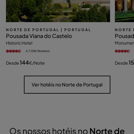
NORTE DE PORTUGAL
| PORTUGAL
NORTE 
Pousada Viana do Castelo
Pousad
Historic Hotel
Monument
4.7 (586 Reviews)
144
1
Desde
€
/noite
Desde
Ver hotéis no Norte de Portugal
Os nossos hotéis no
Norte de