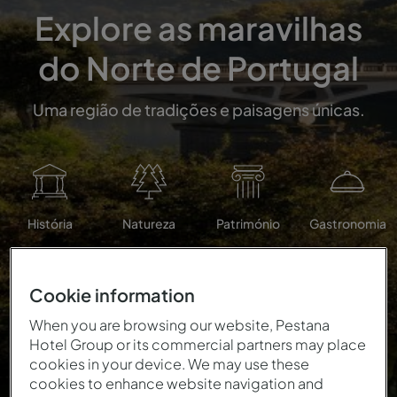
Explore as maravilhas
do Norte de Portugal
Uma região de tradições e paisagens únicas.
História
Natureza
Património
Gastronomia
Cookie information
When you are browsing our website, Pestana
Hotel Group or its commercial partners may place
cookies in your device. We may use these
cookies to enhance website navigation and