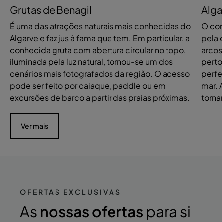
Grutas de Benagil
Alga
É uma das atrações naturais mais conhecidas do
O con
Algarve e faz jus à fama que tem. Em particular, a
pela 
conhecida gruta com abertura circular no topo,
arcos
iluminada pela luz natural, tornou-se um dos
perto
cenários mais fotografados da região. O acesso
perfe
pode ser feito por caiaque, paddle ou em
mar. 
excursões de barco a partir das praias próximas.
torna
Ver mais
OFERTAS EXCLUSIVAS
As
nossas ofertas
para si