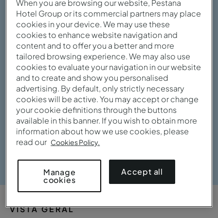
When you are browsing our website, Pestana
Hotel Group or its commercial partners may place
cookies in your device. We may use these
cookies to enhance website navigation and
content and to offer you a better and more
tailored browsing experience. We may also use
cookies to evaluate your navigation in our website
and to create and show you personalised
advertising. By default, only strictly necessary
cookies will be active. You may accept or change
your cookie definitions through the buttons
available in this banner. If you wish to obtain more
information about how we use cookies, please
read our
Cookies Policy.
Ver galeria
Accept all
Manage
cookies
VISTA GERAL