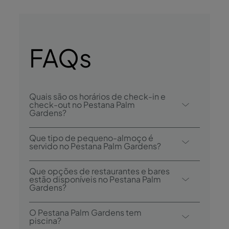
FAQs
Quais são os horários de check-in e
check-out no Pestana Palm
Gardens?
O check-in no Pestana Palm Gardens é feito
Que tipo de pequeno-almoço é
a partir das 16h00, e o check-out é até às
servido no Pestana Palm Gardens?
11h00.
As opções de pequeno-almoço incluem
Que opções de restaurantes e bares
buffet continental e inglês.
estão disponíveis no Pestana Palm
Gardens?
O Pestana Palm Gardens tem 1 restaurante:
O Pestana Palm Gardens tem
Sal & Tal.
piscina?