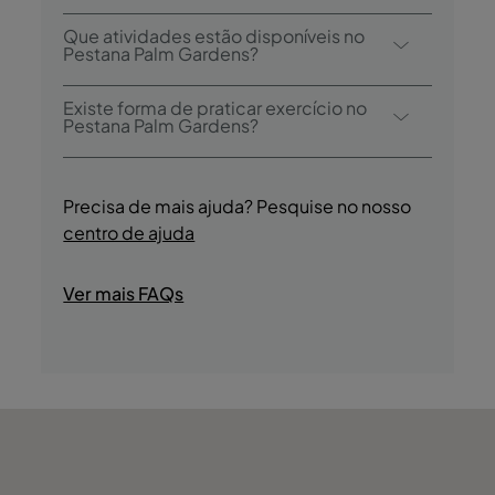
Sim, o hotel tem uma piscina exterior e uma
Que atividades estão disponíveis no
piscina exterior para crianças.
Pestana Palm Gardens?
O Pestana Palm Gardens oferece as
Existe forma de praticar exercício no
seguintes atividades/serviços (podem ser
Pestana Palm Gardens?
aplicados custos):
Sim, os hóspedes têm acesso a um ginásio
- Piscina Exterior
durante a sua estadia.
- Piscina Exterior para Crianças
Precisa de mais ajuda? Pesquise no nosso
- Sauna
centro de ajuda
- Centro Wellness
- Massagem
Ver mais FAQs
- Ginásio
- Campo de Ténis
- Golf
- Viagens de Barco
- Pesca
- Mergulho
- Parque Aquático