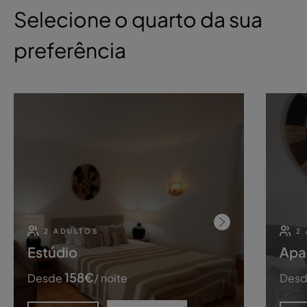
Selecione o quarto da sua
preferência
2 ADULTOS
2
Estúdio
Apa
158
€
Desde
/ noite
Des