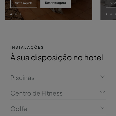
Reserve agora
Vista rápida
Vis
INSTALAÇÕES
À sua disposição no hotel
Piscinas
Centro de Fitness
Golfe