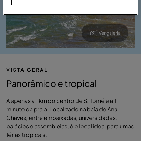
Ver galeria
VISTA GERAL
Panorâmico e tropical
A apenas a 1 km do centro de S. Tomé e a 1
minuto da praia. Localizado na baía de Ana
Chaves, entre embaixadas, universidades,
palácios e assembleias, é o local ideal para umas
férias tropicais.