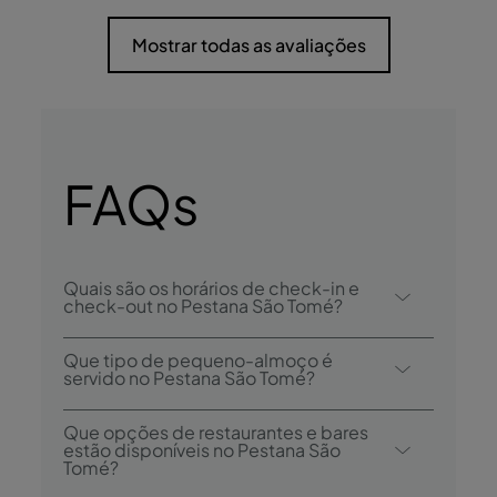
Mostrar todas as avaliações
FAQs
Quais são os horários de check-in e
check-out no Pestana São Tomé?
O check-in no Pestana São Tomé é desde
Que tipo de pequeno-almoço é
as 14h00, e o check-out é até às 12h00.
servido no Pestana São Tomé?
As opções de pequeno-almoço incluem
Que opções de restaurantes e bares
buffet.
estão disponíveis no Pestana São
Tomé?