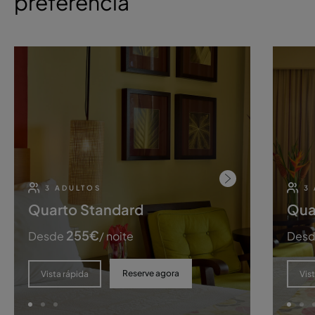
preferência
3 ADULTOS
3
Quarto Standard
Qua
255
€
Desde
/ noite
Des
Reserve agora
Vista rápida
Vis