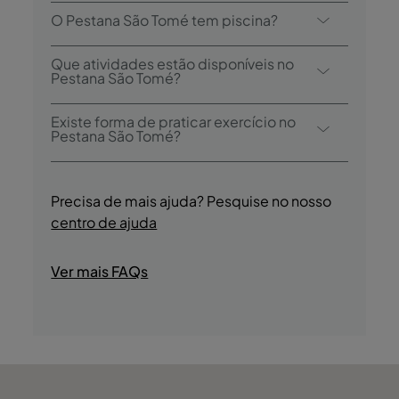
O Pestana São Tomé tem 1 restaurante:
O Pestana São Tomé tem piscina?
Restaurante Príncipe. O hotel tem também
2 bares: Uê D'omale, e Porto Alegre
Sim, o hotel tem uma piscina exterior.
Que atividades estão disponíveis no
Pestana São Tomé?
O Pestana São Tomé oferece as seguintes
Existe forma de praticar exercício no
atividades/serviços (pode incluir custo
Pestana São Tomé?
extra):
Sim, os hóspedes têm acesso a um Ginásio.
- Piscina Panorâmica
- Sauna
Precisa de mais ajuda? Pesquise no nosso
- Ginásio
centro de ajuda
- Banho Turco
- Escola de Mergulho
Ver mais FAQs
- Mergulho
- Tours Culturais Guiadas
- Desportos Náuticos
- Observação de Aves
- Casino
- Discoteca/DJ