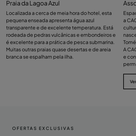
Praia da Lagoa Azul
Ass
Localizada a cerca de meia hora do hotel, esta
Espaç
pequena enseada apresenta água azul
a CA
transparente e de excelente temperatura. Está
cultu
rodeada de pedras vulcânicas e embondeiros e
nasce
é excelente para a prática de pesca submarina.
Tomé,
Muitas outras praias quase desertas e de areia
A CAC
branca se espalham pela ilha.
e co
perm
Ve
OFERTAS EXCLUSIVAS