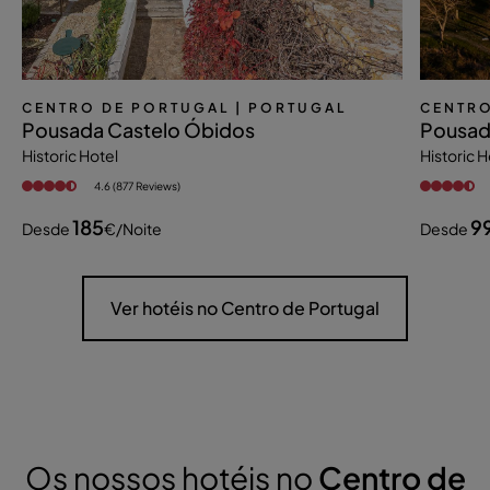
CENTRO DE PORTUGAL
| PORTUGAL
CENTRO
Pousada Castelo Óbidos
Pousada
Historic Hotel
Historic H
4.6 (877 Reviews)
185
9
Desde
€
/noite
Desde
Ver hotéis no Centro de Portugal
Os nossos hotéis no
Centro de