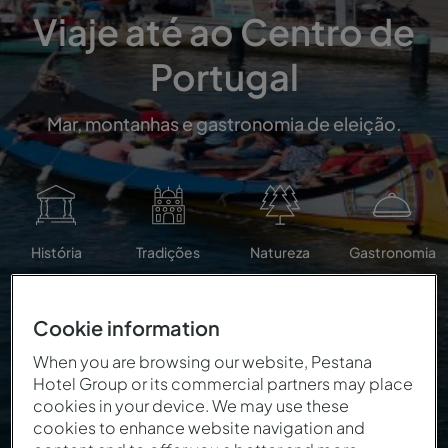
Viaje até ao Centro de
Portugal
Mar, montanhas e gastronomia de eleição.
História
Tradições
Natureza
Gastronomia
Cookie information
When you are browsing our website, Pestana
Hotel Group or its commercial partners may place
cookies in your device. We may use these
cookies to enhance website navigation and