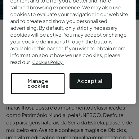
content and to offer you a better and more
tailored browsing experience. We may also use
cookies to evaluate your navigation in our website
and to create and show you personalised
advertising. By default, only strictly necessary
cookies will be active. You may accept or change
1
/
6
your cookie definitions through the buttons
available in this banner. If you wish to obtain more
VISTA GERAL
information about how we use cookies, please
read our
Cookies Policy.
Centro de Portugal
Estamos numa região onde o verde das montanhas
Accept all
Manage
contrasta com o azul do Atlântico, as cidades juntam
cookies
modernidade e tradição e as aldeias carregam anos
de história. Explore vilas piscatórias coloridas, a
maravilhosa costa e os monumentos classificados
como Património Mundial pela UNESCO. Desfrute
das paisagens naturais da Serra da Estrela, passeie de
moliceiro em Aveiro e conheça a magia de Óbidos,
uma vila medieval com uma muralha imponente e ruas