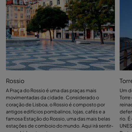
Rossio
Torr
A Praça do Rossio é uma das praças mais
Um do
movimentadas da cidade. Considerado o
Torre
coração de Lisboa, o Rossio é composto por
reina
antigos edifícios pombalinos, lojas, cafés e a
defen
famosa Estação do Rossio, uma das mais belas
rio. 
estações de comboio do mundo. Aqui irá sentir-
UNESC