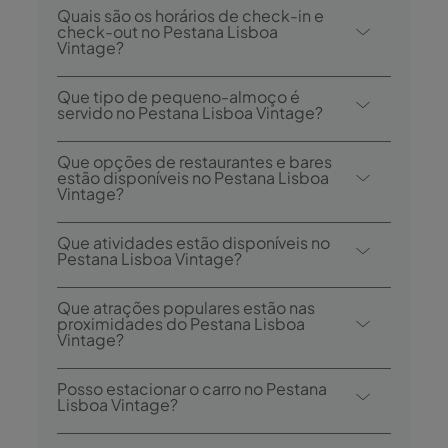
Quais são os horários de check-in e
check-out no Pestana Lisboa
Vintage?
O check-in no Pestana Lisboa Vintage é
Que tipo de pequeno-almoço é
desde as 15:00, e o check-out é até às
servido no Pestana Lisboa Vintage?
12:00.
O hotel não oferece serviço de pequeno-
Que opções de restaurantes e bares
almoço. No entanto, recomendamos o
estão disponíveis no Pestana Lisboa
Vintage?
Cotidiano, localizado no próprio edifício do
hotel. Para mais informações, por favor
O Pestana Lisboa Vintage tem 1 restaurante:
Que atividades estão disponíveis no
dirija-se à receção.
Cotidiano.
Pestana Lisboa Vintage?
O Pestana Lisboa Vintage oferece as
Que atrações populares estão nas
seguintes atividades/serviços (pode incluir
proximidades do Pestana Lisboa
Vintage?
custo extra):
- Terraço
As atrações próximas incluem Parque
Posso estacionar o carro no Pestana
- Passeios Turísticos
Eduardo VII, Convento do Carmo, e Alfama.
Lisboa Vintage?
- Casino
- Discoteca/DJ
Sim, estacionamento público pago está