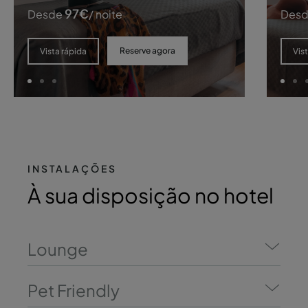
97
€
Desde
/ noite
Des
Reserve agora
Vista rápida
Vis
INSTALAÇÕES
À sua disposição no hotel
Lounge
Pet Friendly