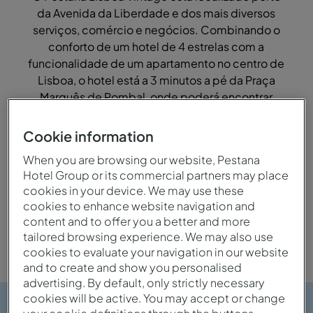
da Avenida da Liberdade e dos mais diversos
serviços, comércio e negócios. Combinando o
conforto de um hotel de 4 estrelas com a
funcionalidade de um apartamento no centro de
Lisboa, o hotel está a 3 minutos a pé da Praça
Marquês de Pombal, onde poderá encontrar
acessos fáceis para toda a cidade.
Cookie information
When you are browsing our website, Pestana
Hotel Group or its commercial partners may place
cookies in your device. We may use these
cookies to enhance website navigation and
Cidade
Família
content and to offer you a better and more
tailored browsing experience. We may also use
cookies to evaluate your navigation in our website
and to create and show you personalised
advertising. By default, only strictly necessary
cookies will be active. You may accept or change