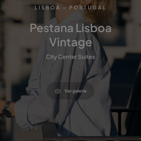
LISBOA - PORTUGAL
Pestana Lisboa
Vintage
City Center Suites
Ver galeria