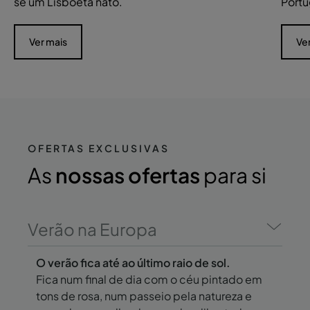
se um Lisboeta nato.
Portu
Ver mais
Ve
OFERTAS EXCLUSIVAS
As
nossas ofertas
para si
Verão na Europa
O verão fica até ao último raio de sol.
Fica num final de dia com o céu pintado em
tons de rosa, num passeio pela natureza e