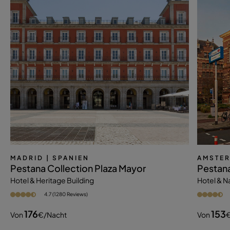
MADRID
| SPANIEN
AMSTE
Pestana Collection Plaza Mayor
Pestan
Hotel & Heritage Building
Hotel & 
4.7 (1280 Reviews)
176
153
Von
€
/nacht
Von