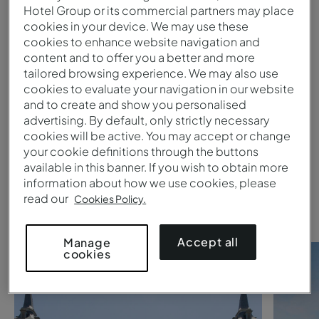
Hotel Group or its commercial partners may place
cookies in your device. We may use these
Übermitteln
cookies to enhance website navigation and
content and to offer you a better and more
1
tailored browsing experience. We may also use
cookies to evaluate your navigation in our website
and to create and show you personalised
Suchen Sie nach einem
Pestana
advertising. By default, only strictly necessary
cookies will be active. You may accept or change
Collection hotel
?
your cookie definitions through the buttons
available in this banner. If you wish to obtain more
Werfen Sie einen Blick auf diese
information about how we use cookies, please
read our
Vorschläge.
Cookies Policy.
Accept all
Manage
cookies