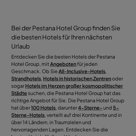
Bei der Pestana Hotel Group finden Sie
die besten Hotels für Ihren nächsten
Urlaub
Entdecken Sie die besten Hotels der Pestana
Hotel Group, mit
Angeboten
für jeden
Geschmack. Ob Sie
All-Inclusive-Hotels
,
Strandhotels
,
Hotels in historischen Zentren
oder
sogar
Hotels im Herzen großer kosmopolitischer
Städte
suchen, die Pestana Hotel Group hat das
richtige Angebot für Sie. Die Pestana Hotel Group
hat über
100 Hotels
, darunter
4-Sterne-
und
5-
Sterne-Hotels
, verteilt auf drei Kontinente und in
über 14 Ländern, in Traumzielen und
hervorragenden Lagen. Entdecken Sie die