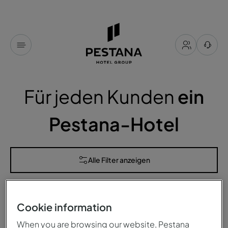
Für jeden Kunden
ein
Pestana-Hotel
Alle Filter anzeigen
hotels
für sie verfügbar
Cookie information
Sortieren nach
When you are browsing our website, Pestana