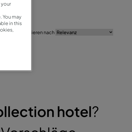
 your
e. You may
le in this
okies,
Sortieren nach
llection hotel
?