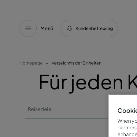
Menü
Kundenbetreuung
Homepage
Verzeichnis der Einheiten
Für jeden
Reiseziele
Cookie
When you
partners
enhance 