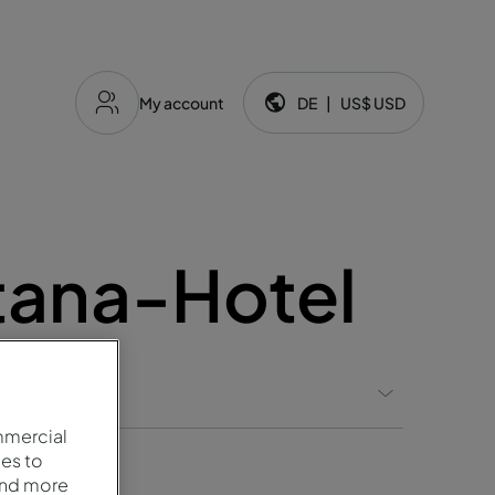
My account
DE
|
US$
USD
Sprache und Währung:
tana-Hotel
Marken
mmercial
es to
and more