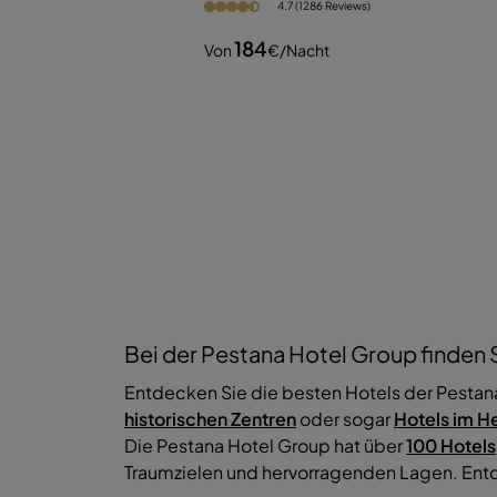
4.7 (1286 Reviews)
184
Von
€
/nacht
Bei der Pestana Hotel Group finden S
Entdecken Sie die besten Hotels der Pestan
historischen Zentren
oder sogar
Hotels im H
Die Pestana Hotel Group hat über
100 Hotels
Traumzielen und hervorragenden Lagen. Entde