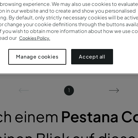
 browsing experience. We may also use cookies to evaluate
on in our website and to create and show you personalised
ing. By default, only strictly necessary cookies will be activ
r change your cookie definitions through the buttons availab
If you wish to obtain more information about how we use co
rfügbar
read our
Cookies Policy.
Accept all
Manage cookies
1
ch einem
Pestana Co