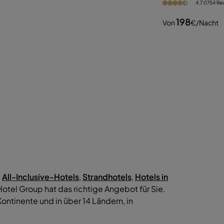
4.7 (1754 Re
198
Von
€
/nacht
e
All-Inclusive-Hotels
,
Strandhotels
,
Hotels in
otel Group hat das richtige Angebot für Sie.
i Kontinente und in über 14 Ländern, in