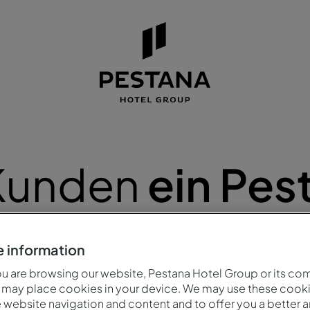
 Kunden
ein Pes
Regionen und Städte
 information
 are browsing our website, Pestana Hotel Group or its co
 may place cookies in your device. We may use these cooki
website navigation and content and to offer you a better 