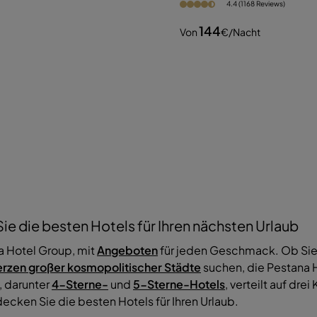
4.4 (1168 Reviews)
144
Von
€
/nacht
ie die besten Hotels für Ihren nächsten Urlaub
a Hotel Group, mit
Angeboten
für jeden Geschmack. Ob Si
erzen großer kosmopolitischer Städte
suchen, die Pestana H
, darunter
4-Sterne-
und
5-Sterne-Hotels
, verteilt auf dre
cken Sie die besten Hotels für Ihren Urlaub.