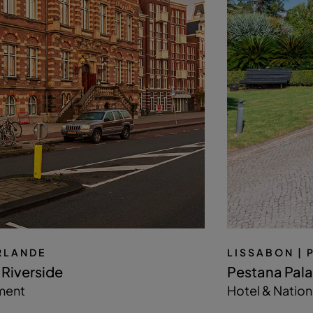
ERLANDE
LISSABON
|
Riverside
Pestana Pala
ment
Hotel & Natio