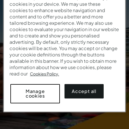
cookies in your device. We may use these
Flash sale 48h!
cookies to enhance website navigation and
content and to offer you a better and more
tailored browsing experience. We may also use
Introduza o cupão para garantir o desconto na
cookies to evaluate your navigation in our website
sua estadia:
and to create and show you personalised
advertising. By default, only strictly necessary
Esta oferta já não se encontra em vigor
cookies will be active. You may accept or change
your cookie definitions through the buttons
available in this banner. If you wish to obtain more
information about how we use cookies, please
read our
Cookies Policy.
Accept all
Manage
cookies