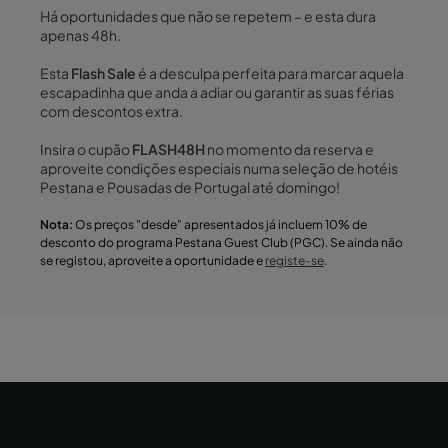
Há oportunidades que não se repetem – e esta dura
apenas 48h.
Esta
Flash Sale
é a desculpa perfeita para marcar aquela
escapadinha que anda a adiar ou garantir as suas férias
com descontos extra.
Insira o cupão
FLASH48H
no momento da reserva e
aproveite condições especiais numa seleção de hotéis
Pestana e Pousadas de Portugal até domingo!
Nota:
Os preços "desde" apresentados já incluem 10% de
desconto do programa Pestana Guest Club (PGC). Se ainda não
se registou, aproveite a oportunidade e
registe-se
.