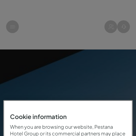
Cookie information
When you are browsing our website, Pestana
Hotel Group or its commercial partners may place