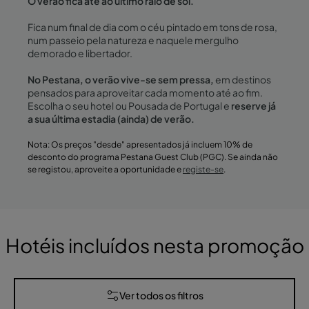
O verão fica até ao último raio de sol.
Fica num final de dia com o céu pintado em tons de rosa,
num passeio pela natureza e naquele mergulho
demorado e libertador.
No Pestana, o verão vive-se sem pressa,
em destinos
pensados para aproveitar cada momento até ao fim.
Escolha o seu hotel ou Pousada de Portugal e
reserve já
a sua última estadia (ainda) de verão.
Nota: Os preços "desde" apresentados já incluem 10% de
desconto do programa Pestana Guest Club (PGC). Se ainda não
se registou, aproveite a oportunidade e
registe-se
.
Hotéis incluídos nesta promoção
Ver todos os filtros