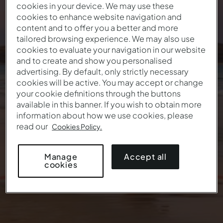
cookies in your device. We may use these
cookies to enhance website navigation and
O verão fica até ao
content and to offer you a better and more
tailored browsing experience. We may also use
último raio de sol
cookies to evaluate your navigation in our website
and to create and show you personalised
advertising. By default, only strictly necessary
52
€
Desde
/ noite
cookies will be active. You may accept or change
your cookie definitions through the buttons
available in this banner. If you wish to obtain more
information about how we use cookies, please
read our
Cookies Policy.
Accept all
Manage
cookies