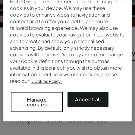
Hotel Group or its commercial partners may place
cancelamento, vouchers e muito mais.
cookies in your device. We may use these
cookies to enhance website navigation and
content and to offer you a better and more
tailored browsing experience. We may also use
cookies to evaluate your navigation in our website
and to create and show you personalised
advertising. By default, only strictly necessary
Todos os tópicos
Reservar estadia
Gerir reser
cookies will be active. You may accept or change
your cookie definitions through the buttons
available in this banner. If you wish to obtain more
information about how we use cookies, please
read our
Cookies Policy.
Gerir Reservas
Accept all
Manage
cookies
Alterações e Cancelamentos