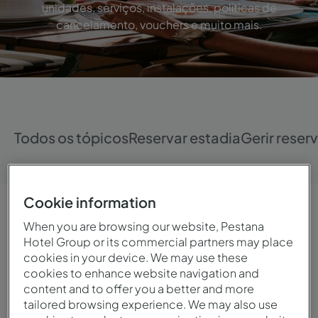
unidades, serviços, instalações, políticas de
cancelamento, vouchers e muito mais.
Todos os tópicos
Reservar estadia
Gerir reser
Cookie information
When you are browsing our website, Pestana
Vouchers Pestana
Hotel Group or its commercial partners may place
cookies in your device. We may use these
cookies to enhance website navigation and
content and to offer you a better and more
Condições Voucher Gourmet
tailored browsing experience. We may also use