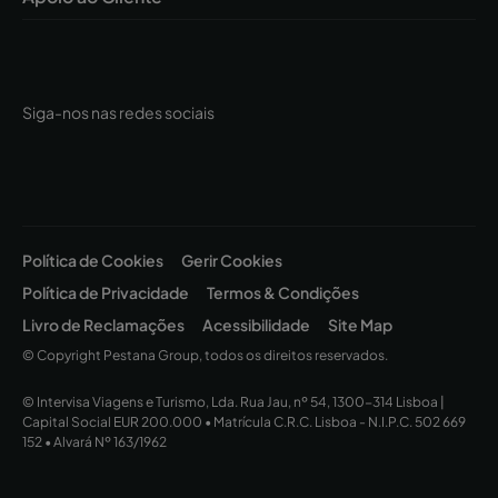
Studios | Pestana Quinta Perestrello
Siga-nos nas redes sociais
Política de Cookies
Gerir Cookies
Política de Privacidade
Termos & Condições
Livro de Reclamações
Acessibilidade
Site Map
© Copyright Pestana Group, todos os direitos reservados.
© Intervisa Viagens e Turismo, Lda. Rua Jau, nº 54, 1300-314 Lisboa |
Capital Social EUR 200.000 • Matrícula C.R.C. Lisboa - N.I.P.C. 502 669
152 • Alvará Nº 163/1962