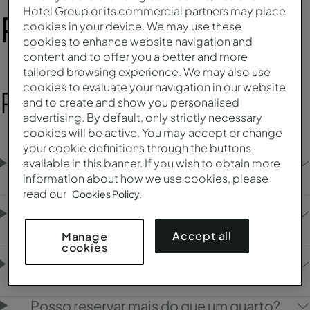
Hotel Group or its commercial partners may place
Reservar Estadia
cookies in your device. We may use these
cookies to enhance website navigation and
content and to offer you a better and more
tailored browsing experience. We may also use
cookies to evaluate your navigation in our website
Reservas
and to create and show you personalised
advertising. By default, only strictly necessary
cookies will be active. You may accept or change
your cookie definitions through the buttons
As reservas com tarifa meia-pensão inclui
available in this banner. If you wish to obtain more
bebidas?
information about how we use cookies, please
read our
Cookies Policy.
Posso reservar um quarto para uso diário
(day use)?
Accept all
Manage
cookies
Posso reservar para o mesmo dia que estou
a fazer a pesquisa?
Posso reservar mais do que um quarto?