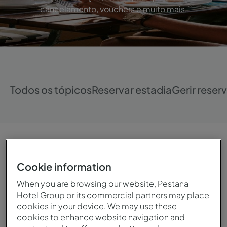
cancelamento, vouchers e muito mais.
Todos os tópicos
Reservar estadia
Gerir reser
Vouchers Pestana
Cookie information
When you are browsing our website, Pestana
Hotel Group or its commercial partners may place
Termos Gerais de Utilização
cookies in your device. We may use these
cookies to enhance website navigation and