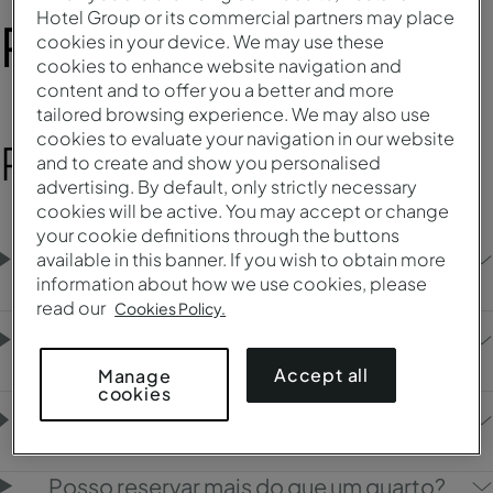
Hotel Group or its commercial partners may place
Reservar Estadia
cookies in your device. We may use these
cookies to enhance website navigation and
content and to offer you a better and more
tailored browsing experience. We may also use
cookies to evaluate your navigation in our website
Reservas
and to create and show you personalised
advertising. By default, only strictly necessary
cookies will be active. You may accept or change
your cookie definitions through the buttons
As reservas com tarifa meia-pensão inclui
available in this banner. If you wish to obtain more
bebidas?
information about how we use cookies, please
read our
Cookies Policy.
Posso reservar um quarto para uso diário
(day use)?
Accept all
Manage
cookies
Posso reservar para o mesmo dia que estou
a fazer a pesquisa?
Posso reservar mais do que um quarto?